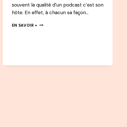
souvent la qualité d’un podcast c’est son
hôte. En effet, à chacun sa façon…
DÉFINITION
EN SAVOIR +
:
L’HÔTE
D’UN
PODCAST