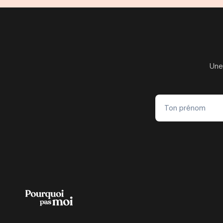
DÉFINITION
D’UN
PODCAST
Une