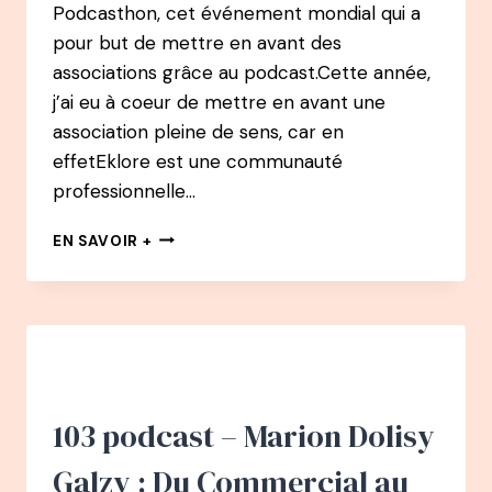
Podcasthon, cet événement mondial qui a
pour but de mettre en avant des
associations grâce au podcast.Cette année,
j’ai eu à coeur de mettre en avant une
association pleine de sens, car en
effetEklore est une communauté
professionnelle…
139
EN SAVOIR +
PODCAST
–
SOLENN
THOMAS
:
DE
CHASSEUSE
DE
103 podcast – Marion Dolisy
TÊTE
À
Galzy : Du Commercial au
CUEILLEUSE