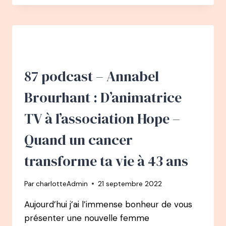
–
MARION
DOLISY
GALZY
:
DU
COMMERCIAL
87 podcast – Annabel
AU
MARKETING
Brourhant : D’animatrice
À
1CABASPOUR1ETUDIANT
TV à l’association Hope –
Quand un cancer
transforme ta vie à 43 ans
Par
charlotteAdmin
21 septembre 2022
Aujourd’hui j’ai l’immense bonheur de vous
présenter une nouvelle femme