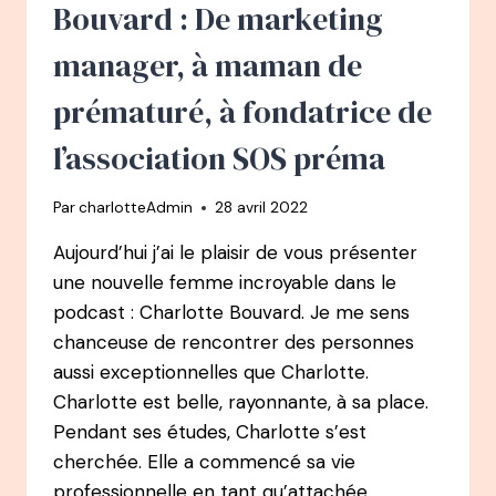
HOPE
Bouvard : De marketing
–
QUAND
manager, à maman de
UN
CANCER
prématuré, à fondatrice de
TRANSFORME
TA
l’association SOS préma
VIE
À
Par
charlotteAdmin
28 avril 2022
43
ANS
Aujourd’hui j’ai le plaisir de vous présenter
une nouvelle femme incroyable dans le
podcast : Charlotte Bouvard. Je me sens
chanceuse de rencontrer des personnes
aussi exceptionnelles que Charlotte.
Charlotte est belle, rayonnante, à sa place.
Pendant ses études, Charlotte s’est
cherchée. Elle a commencé sa vie
professionnelle en tant qu’attachée