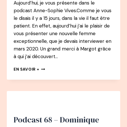
Aujourd’hui, je vous présente dans le
podcast Anne-Sophie Vives.Comme je vous
le disais il y a 15 jours, dans la vie il faut être
patient. En effet, aujourd’hui j’ai le plaisir de
vous présenter une nouvelle femme
exceptionnelle, que je devais interviewer en
mars 2020. Un grand merci à Margot grâce
à qui j’ai découvert…
71
EN SAVOIR +
PODCAST
–
ANNE-
SOPHIE
VIVES
:
DE
NOTAIRE
Podcast 68 – Dominique
À