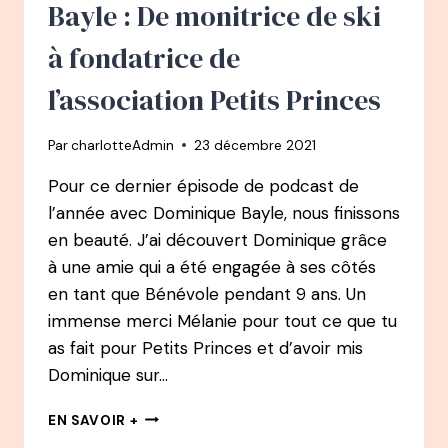
FONDATRICE
Bayle : De monitrice de ski
DE
L’ASSOCIATION
à fondatrice de
LES
BURN’ETTES
l’association Petits Princes
Par
charlotteAdmin
23 décembre 2021
Pour ce dernier épisode de podcast de
l’année avec Dominique Bayle, nous finissons
en beauté. J’ai découvert Dominique grâce
à une amie qui a été engagée à ses côtés
en tant que Bénévole pendant 9 ans. Un
immense merci Mélanie pour tout ce que tu
as fait pour Petits Princes et d’avoir mis
Dominique sur…
PODCAST
EN SAVOIR +
68