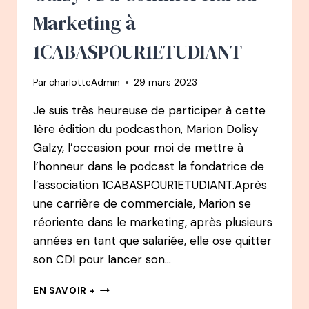
DE
Marketing à
TALENTS
ET
1CABASPOUR1ETUDIANT
FONDATRICE
D’EKLORE
Par
charlotteAdmin
29 mars 2023
Je suis très heureuse de participer à cette
1ère édition du podcasthon, Marion Dolisy
Galzy, l’occasion pour moi de mettre à
l’honneur dans le podcast la fondatrice de
l’association 1CABASPOUR1ETUDIANT.Après
une carrière de commerciale, Marion se
réoriente dans le marketing, après plusieurs
années en tant que salariée, elle ose quitter
son CDI pour lancer son…
103
EN SAVOIR +
PODCAST