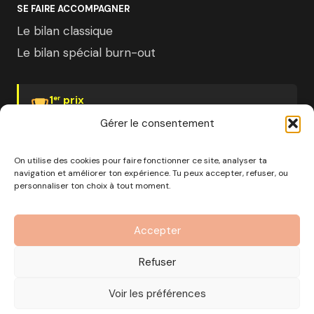
SE FAIRE ACCOMPAGNER
Le bilan classique
Le bilan spécial burn-out
1
prix
er
Psychologies Magazine
Gérer le consentement
On utilise des cookies pour faire fonctionner ce site, analyser ta
navigation et améliorer ton expérience. Tu peux accepter, refuser, ou
personnaliser ton choix à tout moment.
© 2026 Pourquoi pas moi · Société à mission · EURL au
capital de 1000€ · RCS Marseille · SIRET
Accepter
890 976 699 00037
OF n°93 13 18812 13 — Enregistré auprès du préfet de la
Refuser
région Provence-Alpes-Côte d'Azur
CGV
Mentions Légales
Politique de confidentialité
Voir les préférences
Gérer les cookies