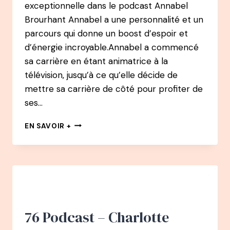
exceptionnelle dans le podcast Annabel
Brourhant Annabel a une personnalité et un
parcours qui donne un boost d’espoir et
d’énergie incroyable.Annabel a commencé
sa carrière en étant animatrice à la
télévision, jusqu’à ce qu’elle décide de
mettre sa carrière de côté pour profiter de
ses…
87
EN SAVOIR +
PODCAST
–
ANNABEL
BROURHANT
:
D’ANIMATRICE
TV
À
76 Podcast – Charlotte
L’ASSOCIATION