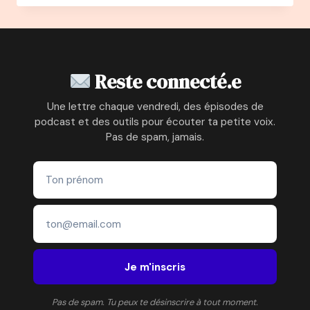
–
DOMINIQUE
BAYLE
:
DE
Reste connecté.e
MONITRICE
DE
Une lettre chaque vendredi, des épisodes de
SKI
podcast et des outils pour écouter ta petite voix.
À
Pas de spam, jamais.
FONDATRICE
DE
L’ASSOCIATION
PETITS
PRINCES
Je m'inscris
Pas de spam. Tu peux te désinscrire à tout moment.