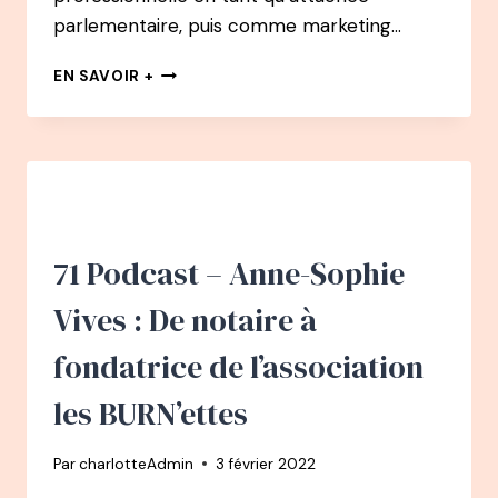
parlementaire, puis comme marketing…
76
EN SAVOIR +
PODCAST
–
CHARLOTTE
BOUVARD
:
DE
MARKETING
MANAGER,
71 Podcast – Anne-Sophie
À
MAMAN
Vives : De notaire à
DE
PRÉMATURÉ,
fondatrice de l’association
À
FONDATRICE
les BURN’ettes
DE
L’ASSOCIATION
Par
charlotteAdmin
3 février 2022
SOS
PRÉMA