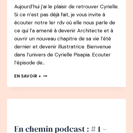
Aujourd’hui j’ai le plaisir de retrouver Cyrielle.
Si ce n’est pas déjà fait, je vous invite à
écouter notre 1er rdv où elle nous parle de
ce qui l’a amené à devenir Architecte et à
ouvrir un nouveau chapitre de sa vie l’été
dernier et devenir illustratrice. Bienvenue
dans l’univers de Cyrielle Pisapia. Ecouter
l’épisode de…
EN
EN SAVOIR +
CHEMIN
PODCAST
:
#
2
–
CYRIELLE
PISAPIA
En chemin podcast : # 1 –
: