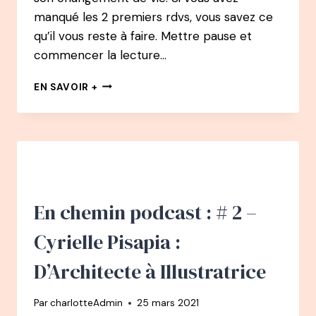
manqué les 2 premiers rdvs, vous savez ce
qu’il vous reste à faire. Mettre pause et
commencer la lecture…
EN
EN SAVOIR +
CHEMIN
PODCAST
:
#
3
–
CYRIELLE
PISAPIA
En chemin podcast : # 2 –
:
D’ARCHITECTE
Cyrielle Pisapia :
À
ILLUSTRATRICE
D’Architecte à Illustratrice
Par
charlotteAdmin
25 mars 2021