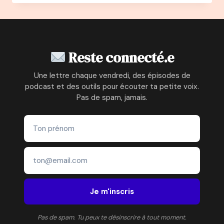
PODCAST
:
#
1
–
Reste connecté.e
CYRIELLE
PISAPIA
Une lettre chaque vendredi, des épisodes de
:
podcast et des outils pour écouter ta petite voix.
D’ARCHITECTE
Pas de spam, jamais.
À
ILLUSTRATRICE
Je m'inscris
Pas de spam. Tu peux te désinscrire à tout moment.