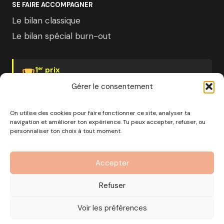
SE FAIRE ACCOMPAGNER
Le bilan classique
Le bilan spécial burn-out
1
prix
er
Psychologies Magazine
Gérer le consentement
On utilise des cookies pour faire fonctionner ce site, analyser ta
navigation et améliorer ton expérience. Tu peux accepter, refuser, ou
personnaliser ton choix à tout moment.
© 2026 Pourquoi pas moi · Société à mission · EURL au
capital de 1000€ · RCS Marseille · SIRET
Accepter
890 976 699 00037
OF n°93 13 18812 13 — Enregistré auprès du préfet de la
Refuser
région Provence-Alpes-Côte d'Azur
CGV
Mentions Légales
Politique de confidentialité
Voir les préférences
Gérer les cookies