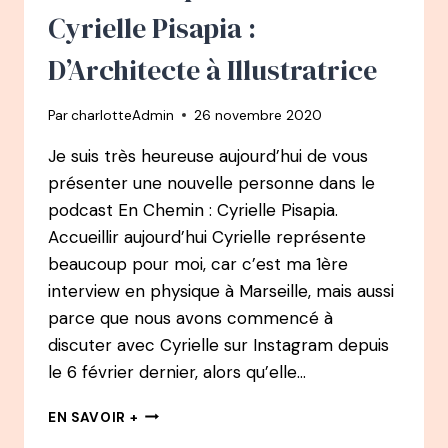
D’ARCHITECTE
Cyrielle Pisapia :
À
ILLUSTRATRICE
D’Architecte à Illustratrice
Par
charlotteAdmin
26 novembre 2020
Je suis très heureuse aujourd’hui de vous
présenter une nouvelle personne dans le
podcast En Chemin : Cyrielle Pisapia.
Accueillir aujourd’hui Cyrielle représente
beaucoup pour moi, car c’est ma 1ère
interview en physique à Marseille, mais aussi
parce que nous avons commencé à
discuter avec Cyrielle sur Instagram depuis
le 6 février dernier, alors qu’elle…
EN
EN SAVOIR +
CHEMIN