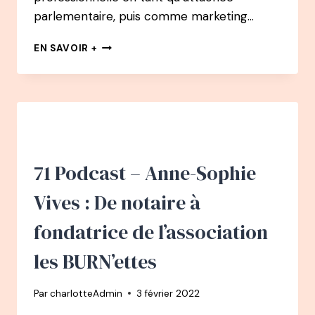
parlementaire, puis comme marketing…
76
EN SAVOIR +
PODCAST
–
CHARLOTTE
BOUVARD
:
DE
MARKETING
MANAGER,
71 Podcast – Anne-Sophie
À
MAMAN
Vives : De notaire à
DE
PRÉMATURÉ,
fondatrice de l’association
À
FONDATRICE
les BURN’ettes
DE
L’ASSOCIATION
Par
charlotteAdmin
3 février 2022
SOS
PRÉMA