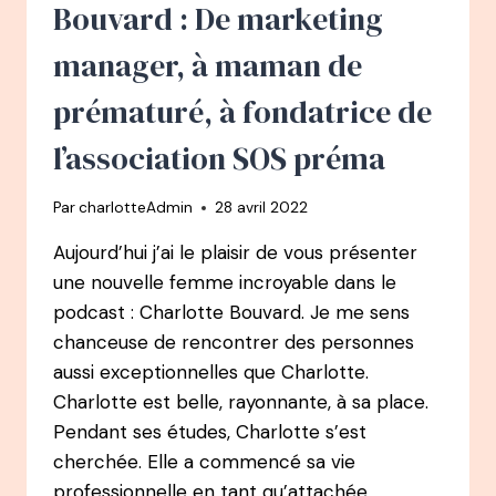
HOPE
Bouvard : De marketing
–
QUAND
manager, à maman de
UN
CANCER
prématuré, à fondatrice de
TRANSFORME
TA
l’association SOS préma
VIE
À
Par
charlotteAdmin
28 avril 2022
43
ANS
Aujourd’hui j’ai le plaisir de vous présenter
une nouvelle femme incroyable dans le
podcast : Charlotte Bouvard. Je me sens
chanceuse de rencontrer des personnes
aussi exceptionnelles que Charlotte.
Charlotte est belle, rayonnante, à sa place.
Pendant ses études, Charlotte s’est
cherchée. Elle a commencé sa vie
professionnelle en tant qu’attachée