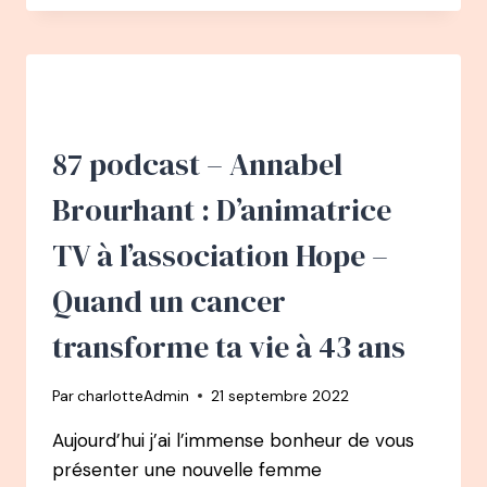
–
MARION
DOLISY
GALZY
:
DU
COMMERCIAL
87 podcast – Annabel
AU
MARKETING
Brourhant : D’animatrice
À
1CABASPOUR1ETUDIANT
TV à l’association Hope –
Quand un cancer
transforme ta vie à 43 ans
Par
charlotteAdmin
21 septembre 2022
Aujourd’hui j’ai l’immense bonheur de vous
présenter une nouvelle femme