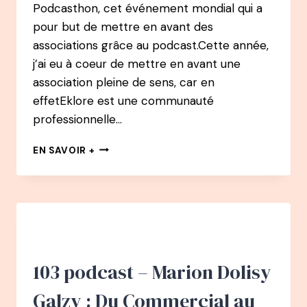
Podcasthon, cet événement mondial qui a
pour but de mettre en avant des
associations grâce au podcast.Cette année,
j’ai eu à coeur de mettre en avant une
association pleine de sens, car en
effetEklore est une communauté
professionnelle…
139
EN SAVOIR +
PODCAST
–
SOLENN
THOMAS
:
DE
CHASSEUSE
DE
103 podcast – Marion Dolisy
TÊTE
À
Galzy : Du Commercial au
CUEILLEUSE