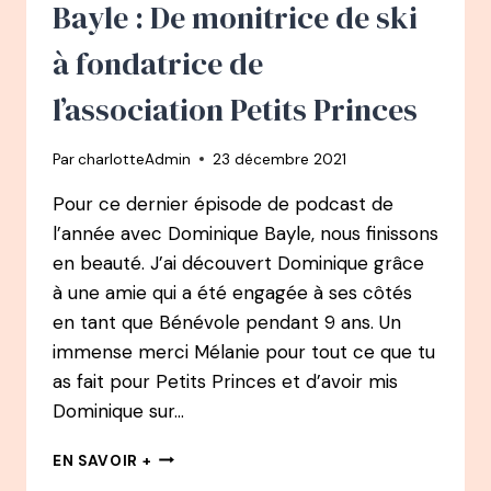
FONDATRICE
Bayle : De monitrice de ski
DE
L’ASSOCIATION
à fondatrice de
LES
BURN’ETTES
l’association Petits Princes
Par
charlotteAdmin
23 décembre 2021
Pour ce dernier épisode de podcast de
l’année avec Dominique Bayle, nous finissons
en beauté. J’ai découvert Dominique grâce
à une amie qui a été engagée à ses côtés
en tant que Bénévole pendant 9 ans. Un
immense merci Mélanie pour tout ce que tu
as fait pour Petits Princes et d’avoir mis
Dominique sur…
PODCAST
EN SAVOIR +
68