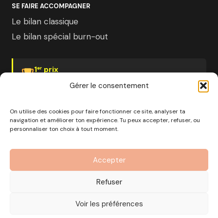
SE FAIRE ACCOMPAGNER
Le bilan classique
Le bilan spécial burn-out
1
prix
er
Psychologies Magazine
Gérer le consentement
On utilise des cookies pour faire fonctionner ce site, analyser ta
navigation et améliorer ton expérience. Tu peux accepter, refuser, ou
personnaliser ton choix à tout moment.
© 2026 Pourquoi pas moi · Société à mission · EURL au
capital de 1000€ · RCS Marseille · SIRET
Accepter
890 976 699 00037
OF n°93 13 18812 13 — Enregistré auprès du préfet de la
Refuser
région Provence-Alpes-Côte d'Azur
CGV
Mentions Légales
Politique de confidentialité
Voir les préférences
Gérer les cookies