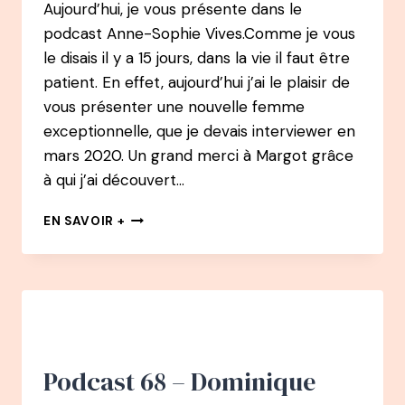
Aujourd’hui, je vous présente dans le
podcast Anne-Sophie Vives.Comme je vous
le disais il y a 15 jours, dans la vie il faut être
patient. En effet, aujourd’hui j’ai le plaisir de
vous présenter une nouvelle femme
exceptionnelle, que je devais interviewer en
mars 2020. Un grand merci à Margot grâce
à qui j’ai découvert…
71
EN SAVOIR +
PODCAST
–
ANNE-
SOPHIE
VIVES
:
DE
NOTAIRE
Podcast 68 – Dominique
À