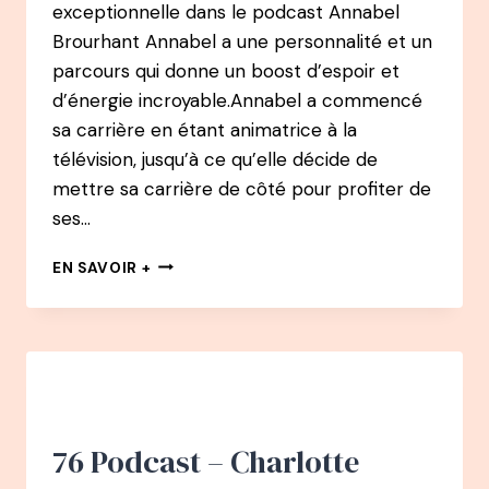
exceptionnelle dans le podcast Annabel
Brourhant Annabel a une personnalité et un
parcours qui donne un boost d’espoir et
d’énergie incroyable.Annabel a commencé
sa carrière en étant animatrice à la
télévision, jusqu’à ce qu’elle décide de
mettre sa carrière de côté pour profiter de
ses…
87
EN SAVOIR +
PODCAST
–
ANNABEL
BROURHANT
:
D’ANIMATRICE
TV
À
76 Podcast – Charlotte
L’ASSOCIATION