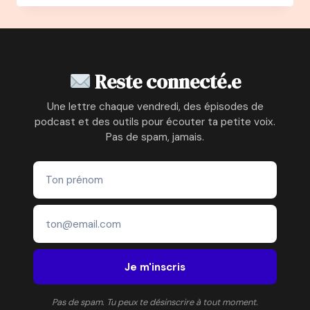
–
DOMINIQUE
BAYLE
:
DE
Reste connecté.e
MONITRICE
DE
Une lettre chaque vendredi, des épisodes de
SKI
podcast et des outils pour écouter ta petite voix.
À
Pas de spam, jamais.
FONDATRICE
DE
L’ASSOCIATION
PETITS
PRINCES
Je m'inscris
Pas de spam. Tu peux te désinscrire à tout moment.