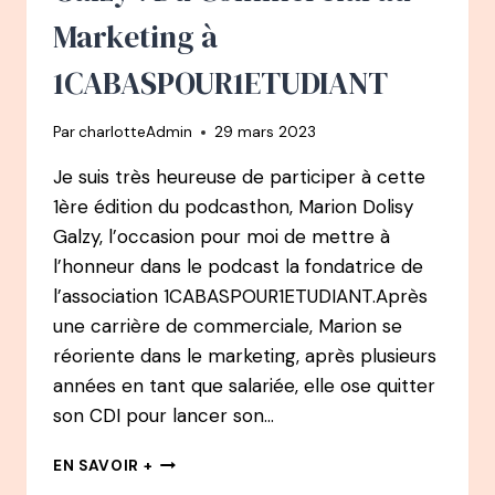
DE
Marketing à
TALENTS
ET
1CABASPOUR1ETUDIANT
FONDATRICE
D’EKLORE
Par
charlotteAdmin
29 mars 2023
Je suis très heureuse de participer à cette
1ère édition du podcasthon, Marion Dolisy
Galzy, l’occasion pour moi de mettre à
l’honneur dans le podcast la fondatrice de
l’association 1CABASPOUR1ETUDIANT.Après
une carrière de commerciale, Marion se
réoriente dans le marketing, après plusieurs
années en tant que salariée, elle ose quitter
son CDI pour lancer son…
103
EN SAVOIR +
PODCAST