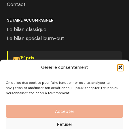
Contact
SE FAIRE ACCOMPAGNER
Le bilan classique
Le bilan spécial burn-out
1
prix
er
Psychologies Magazine
Gérer le consentement
On utilise des cookies pour faire fonctionner ce site, analyser ta
navigation et améliorer ton expérience. Tu peux accepter, refuser, ou
personnaliser ton choix à tout moment.
© 2026 Pourquoi pas moi · Société à mission · EURL au
capital de 1000€ · RCS Marseille · SIRET
Accepter
890 976 699 00037
OF n°93 13 18812 13 — Enregistré auprès du préfet de la
Refuser
région Provence-Alpes-Côte d'Azur