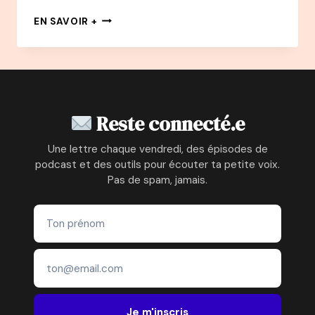
156
EN SAVOIR +
PODCAST
–
MARILYN
PELLIER
:
BRISE
Reste connecté.e
TES
CHAÎNES
Une lettre chaque vendredi, des épisodes de
INTÉRIEURES
podcast et des outils pour écouter ta petite voix.
–
Pas de spam, jamais.
DE
LA
BLESSURE
À
LA
LIBERTÉ
Je m'inscris