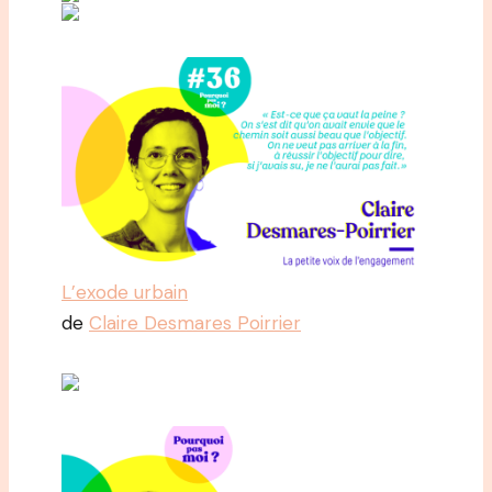
L’exode urbain
de
Claire Desmares Poirrier