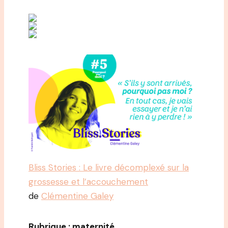
Bliss Stories : Le livre décomplexé sur la
grossesse et l’accouchement
de
Clémentine Galey
Rubrique : maternité