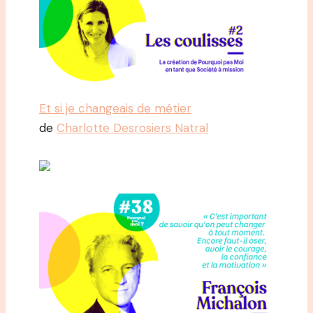
Et si je changeais de métier
de
Charlotte Desrosiers Natral