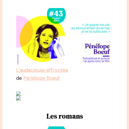
L’audacieuse effrontée
de
Pénélope Boeuf
Les romans