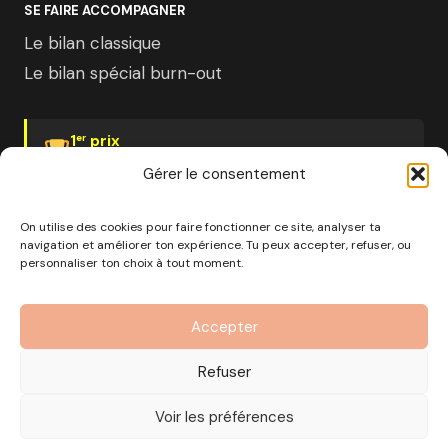
SE FAIRE ACCOMPAGNER
Le bilan classique
Le bilan spécial burn-out
1
prix
er
Psychologies Magazine
Gérer le consentement
On utilise des cookies pour faire fonctionner ce site, analyser ta
navigation et améliorer ton expérience. Tu peux accepter, refuser, ou
personnaliser ton choix à tout moment.
© 2026 Pourquoi pas moi · Société à mission · EURL au
capital de 1000€ · RCS Marseille · SIRET
Accepter
890 976 699 00037
OF n°93 13 18812 13 — Enregistré auprès du préfet de la
Refuser
région Provence-Alpes-Côte d'Azur
CGV
Mentions Légales
Politique de confidentialité
Voir les préférences
Gérer les cookies