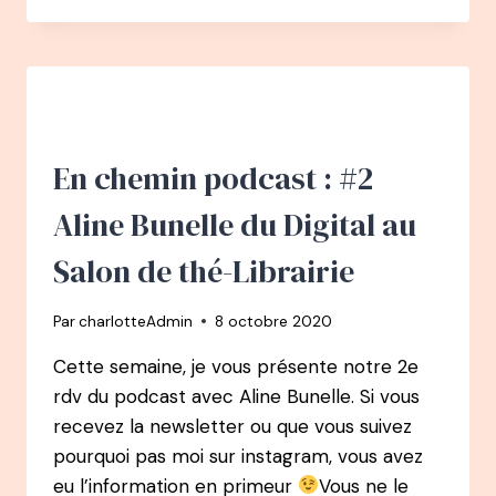
–
AUGUSTIN
PALUEL
MARMONT
–
LA
PETITE
En chemin podcast : #2
VOIX
DE
Aline Bunelle du Digital au
LA
DIFFÉRENCE
Salon de thé-Librairie
POUR
UN
Par
charlotteAdmin
8 octobre 2020
IMPACT
MAXIMUM
Cette semaine, je vous présente notre 2e
–
rdv du podcast avec Aline Bunelle. Si vous
MICHEL
ET
recevez la newsletter ou que vous suivez
AUGUSTIN
pourquoi pas moi sur instagram, vous avez
eu l’information en primeur
Vous ne le