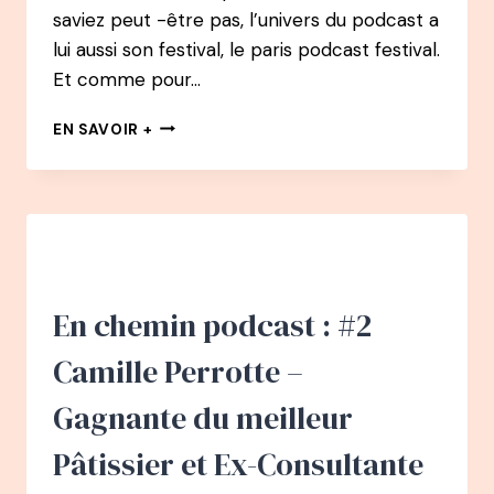
saviez peut -être pas, l’univers du podcast a
lui aussi son festival, le paris podcast festival.
Et comme pour…
EN
EN SAVOIR +
CHEMIN
PODCAST
:
#2
ALINE
BUNELLE
DU
DIGITAL
En chemin podcast : #2
AU
SALON
Camille Perrotte –
DE
THÉ-
Gagnante du meilleur
LIBRAIRIE
Pâtissier et Ex-Consultante