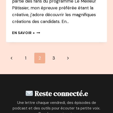
partie des fans du programme Le Meilleur
Pâtissier, mon épreuve préférée étant la
créative, j’adore découvrir les magnifiques
créations des candidats. En…
EN
EN SAVOIR +
CHEMIN
PODCAST
:
#1
Navigation
Page
Page
1
2
3
CAMILLE
PERROTTE
de
précédente
suivante
–
GAGNANTE
page
DU
MEILLEUR
PÂTISSIER
Reste connecté.e
ET
CONSULTANTE
Une lettre chaque vendredi, des épisodes de
CHEZ
podcast et des outils pour écouter ta petite voix.
ACCENTURE