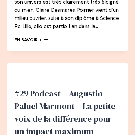
son univers est très clairement très éloigné
du mien. Claire Desmares Poirrier vient d’un
milieu ouvrier, suite à son diplôme à Science
Po Lille, elle est partie 1 an dans la…
#36
EN SAVOIR +
PODCAST
–
CLAIRE
DESMARES-
POIRRIER
:
LA
PETITE
#29 Podcast – Augustin
VOIX
DE
Paluel Marmont – La petite
L’ENGAGEMENT
voix de la différence pour
un impact maximum –