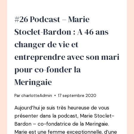
PERROTTE
–
GAGNANTE
#26 Podcast – Marie
DU
MEILLEUR
Stoclet-Bardon : A 46 ans
PÂTISSIER
ET
changer de vie et
EX-
CONSULTANTE
entreprendre avec son mari
CHEZ
ACCENTURE
pour co-fonder la
Meringaie
Par
charlotteAdmin
17 septembre 2020
Aujourd’hui je suis très heureuse de vous
présenter dans la podcast, Marie Stoclet-
Bardon – co-fondatrice de la Meringaie.
Marie est une femme exceptionnelle, d’une