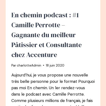
PETITE
VOIX
DE
En chemin podcast : #1
LA
PÂTISSERIE
Camille Perrotte –
Gagnante du meilleur
Pâtissier et Consultante
chez Accenture
Par
charlotteAdmin
18 juin 2020
Aujourd’hui, je vous propose une nouvelle
très belle personne pour le format Pourquoi
pas moi En chemin. Un 1er rendez-vous
dans le podcast avec Camille Perrotte.
Comme plusieurs millions de français, je fais