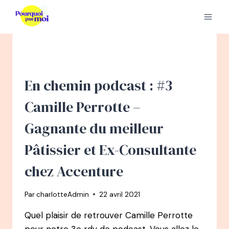
Aller
au
contenu
En chemin podcast : #3
Camille Perrotte –
Gagnante du meilleur
Pâtissier et Ex-Consultante
chez Accenture
Par
charlotteAdmin
22 avril 2021
Quel plaisir de retrouver Camille Perrotte
pour notre 3e rdv de podcast. Vous allez le