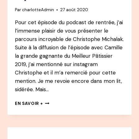
ENTREPRENDRE
Par
charlotteAdmin
27 août 2020
AVEC
SON
Pour cet épisode du podcast de rentrée, j’ai
MARI
l’immense plaisir de vous présenter le
POUR
CO-
parcours incroyable de Christophe Michalak.
FONDER
Suite à la diffusion de l’épisode avec Camille
LA
la grande gagnante du Meilleur Pâtissier
MERINGAIE
2019, j’ai mentionné sur instagram
Christophe et il m’a remercié pour cette
mention. Je me revoie encore dans mon lit,
sidérée. Mais…
#24
EN SAVOIR +
PODCAST
CHRISTOPHE
MICHALAK
–
LA