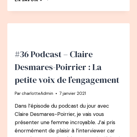
CHEMIN
PODCAST
:
#3
ALINE
BUNELLE
DU
DIGITAL
#36 Podcast – Claire
AU
SALON
Desmares-Poirrier : La
DE
THÉ
petite voix de l’engagement
–
LIBRAIRIE
Par
charlotteAdmin
7 janvier 2021
Dans l’épisode du podcast du jour avec
Claire Desmares-Poirrier, je vais vous
présenter une femme incroyable. J’ai pris
énormément de plaisir à l’interviewer car