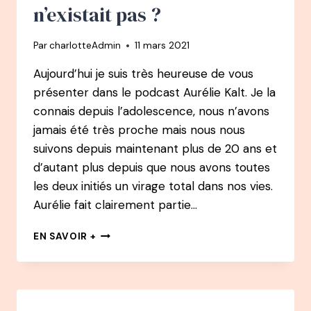
ET
n’existait pas ?
EX-
CONSULTANTE
Par
charlotteAdmin
11 mars 2021
CHEZ
ACCENTURE
Aujourd’hui je suis très heureuse de vous
présenter dans le podcast Aurélie Kalt. Je la
connais depuis l’adolescence, nous n’avons
jamais été très proche mais nous nous
suivons depuis maintenant plus de 20 ans et
d’autant plus depuis que nous avons toutes
les deux initiés un virage total dans nos vies.
Aurélie fait clairement partie…
#42
EN SAVOIR +
PODCAST
:
AURÉLIE
KALT
DUPHIL