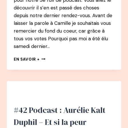
découvrir il s’en est passé des choses
depuis notre dernier rendez-vous. Avant de
laisser la parole à Camille je souhaitais vous
remercier du fond du coeur, car grâce à
tous vos votes Pourquoi pas moi a été élu
samedi dernier…
EN
EN SAVOIR +
CHEMIN
PODCAST
:
#3
CAMILLE
PERROTTE
–
GAGNANTE
#42 Podcast : Aurélie Kalt
DU
MEILLEUR
Duphil – Et si la peur
PÂTISSIER