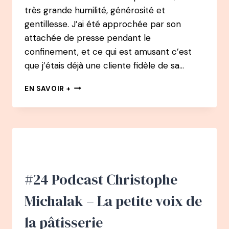
très grande humilité, générosité et
gentillesse. J’ai été approchée par son
attachée de presse pendant le
confinement, et ce qui est amusant c’est
que j’étais déjà une cliente fidèle de sa…
#26
EN SAVOIR +
PODCAST
–
MARIE
STOCLET-
BARDON
:
A
46
#24 Podcast Christophe
ANS
CHANGER
Michalak – La petite voix de
DE
VIE
la pâtisserie
ET