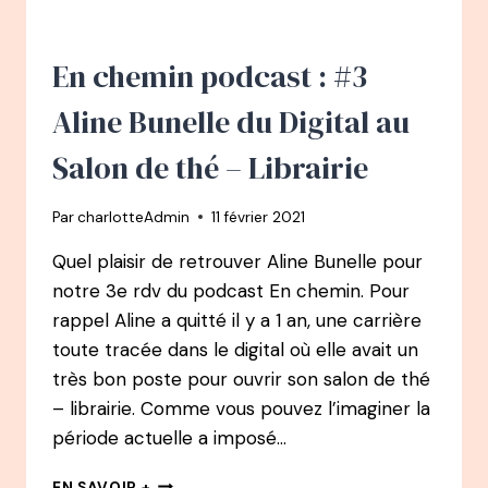
–
ET
SI
En chemin podcast : #3
LA
PEUR
Aline Bunelle du Digital au
N’EXISTAIT
PAS
Salon de thé – Librairie
?
Par
charlotteAdmin
11 février 2021
Quel plaisir de retrouver Aline Bunelle pour
notre 3e rdv du podcast En chemin. Pour
rappel Aline a quitté il y a 1 an, une carrière
toute tracée dans le digital où elle avait un
très bon poste pour ouvrir son salon de thé
– librairie. Comme vous pouvez l’imaginer la
période actuelle a imposé…
EN
EN SAVOIR +