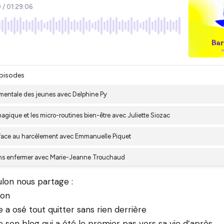
ulon nous partage :
ion
a osé tout quitter sans rien derrière
e son blog qui a été le premier pas vers sa vie d’après