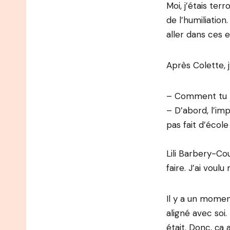
Moi, j’étais ter
de l’humiliation
aller dans ces 
Après Colette, j
– Comment tu t’
– D’abord, l’im
pas fait d’école
Lili Barbery-Co
faire. J’ai voul
Il y a un momen
aligné avec soi.
était. Donc, ç