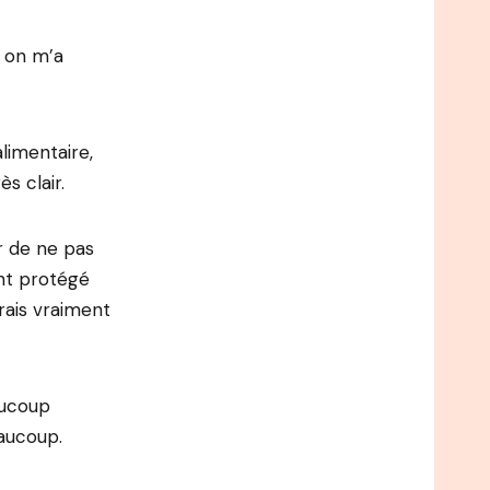
 on m’a
alimentaire,
s clair.
ur de ne pas
nt protégé
erais vraiment
aucoup
aucoup.