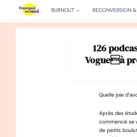
Aller
BURNOUT
RECONVERSION &
au
contenu
126 podcas
Vogueà pro
Quelle joie d’a
Après des études
commencé sa vie
de petits boulot