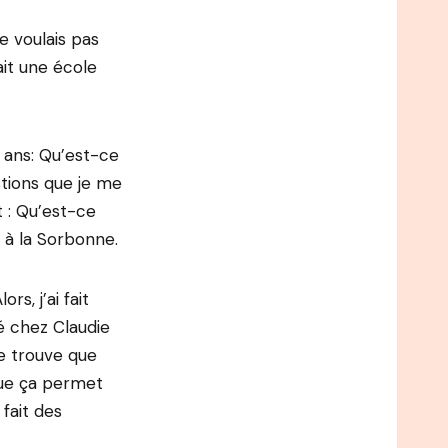
ne voulais pas
fait une école
9 ans: Qu’est-ce
stions que je me
t : Qu’est-ce
is à la Sorbonne.
rs, j’ai fait
sé chez Claudie
je trouve que
que ça permet
 fait des