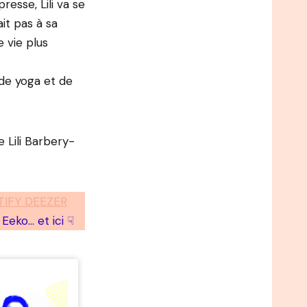
esse, Lili va se
it pas à sa
e vie plus
 de yoga et de
e Lili Barbery-
IFY DEEZER
Eeko… et ici ☟