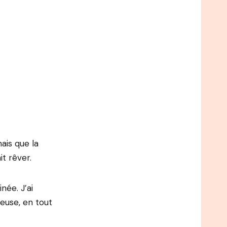
nais que la
it rêver.
née. J’ai
euse, en tout