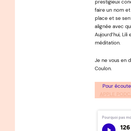
prestigieux con
faire un nom et 
place et se sent
alignée avec qui
Aujourd’hui, Li
méditation.
Je ne vous en di
Coulon.
Pour écouter
APPLE PODC