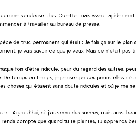
comme vendeuse chez Colette, mais assez rapidement,
mencer à travailler au bureau de presse.
pèce de truc permanent qui était : Je fais ça sur le plan 
oment, je vais savoir ce que je veux. Mais ce n’était pas trè
haque fois d’être ridicule, peur du regard des autres, pe
e. De temps en temps, je pense que ces peurs, elles m’o
des choses qui étaient sans doute ridicules et où je me s
lon : Aujourd’hui, où j’ai connu des succès, mais aussi be
e rends compte que quand tu te plantes, tu apprends be