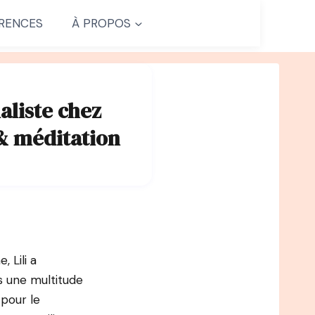
RENCES
À PROPOS
aliste chez
& méditation
 Lili a
s une multitude
 pour le