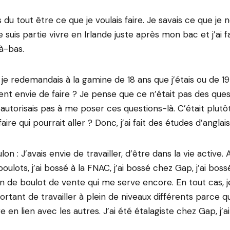
 du tout être ce que je voulais faire. Je savais ce que je 
je suis partie vivre en Irlande juste après mon bac et j’ai 
là-bas.
 je redemandais à la gamine de 18 ans que j’étais ou de 1
ent envie de faire ? Je pense que ce n’était pas des que
’autorisais pas à me poser ces questions-là. C’était plutô
faire qui pourrait aller ? Donc, j’ai fait des études d’angla
on : J’avais envie de travailler, d’être dans la vie active. Alo
boulots, j’ai bossé à la FNAC, j’ai bossé chez Gap, j’ai bos
lein de boulot de vente qui me serve encore. En tout cas, 
ortant de travailler à plein de niveaux différents parce 
 en lien avec les autres. J’ai été étalagiste chez Gap, j’ai