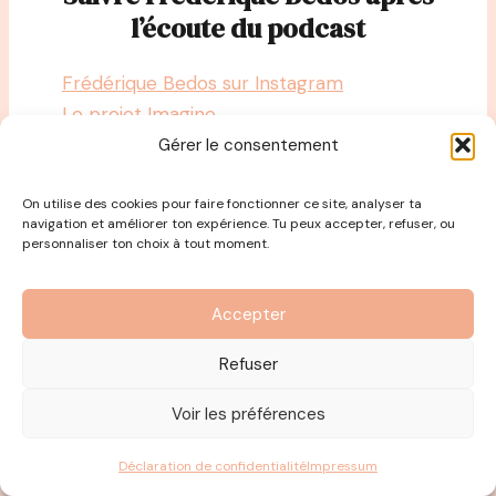
l’écoute du podcast
Frédérique Bedos sur Instagram
Le projet Imagine
Gérer le consentement
Découvre le bilan de compétences et de
On utilise des cookies pour faire fonctionner ce site, analyser ta
besoin.
navigation et améliorer ton expérience. Tu peux accepter, refuser, ou
personnaliser ton choix à tout moment.
Publications Similaires :
74 Podcast Isabelle Layer : De
Accepter
danseuse à journaliste, auteure,
conférencière et coach
Refuser
75 Podcast – Nathan Paulin :
Voir les préférences
Affronter sa peur du vertige et
devenir funambule
Déclaration de confidentialité
Impressum
76 Podcast – Charlotte Bouvard : De