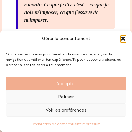
raconte. Ce que je dis, c’est… ce que je
dois m’imposer, ce que j’essaye de
m’imposer.
Gérer le consentement
Dans ma marque, je veux apporter de
la lumière, que les gens se sentent
On utilise des cookies pour faire fonctionner ce site, analyser ta
bien habillés en Luz, dans une mode
navigation et améliorer ton expérience. Tu peux accepter, refuser, ou
personnaliser ton choix à tout moment.
durable.
A chaque fois qu’on fait un pas en
Accepter
avant de façon sincère, c’est bien
Refuser
accueilli.
Voir les préférences
Je suis fière de tous les gens qui ont
Déclaration de confidentialité
Impressum
vécu un paquet d’emmerdes et qui