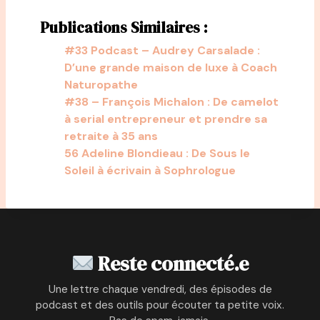
Publications Similaires :
#33 Podcast – Audrey Carsalade :
D’une grande maison de luxe à Coach
Naturopathe
#38 – François Michalon : De camelot
à serial entrepreneur et prendre sa
retraite à 35 ans
56 Adeline Blondieau : De Sous le
Soleil à écrivain à Sophrologue
Reste connecté.e
Une lettre chaque vendredi, des épisodes de
podcast et des outils pour écouter ta petite voix.