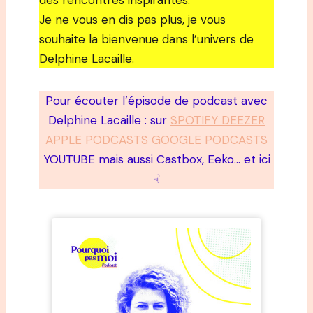
des rencontres inspirantes.
Je ne vous en dis pas plus, je vous
souhaite la bienvenue dans l’univers de
Delphine Lacaille.
Pour écouter l’épisode de podcast avec
Delphine Lacaille : sur
SPOTIFY DEEZER
APPLE PODCASTS GOOGLE PODCASTS
YOUTUBE mais aussi Castbox, Eeko… et ici
☟