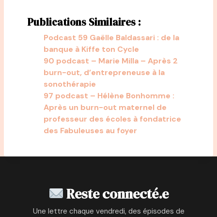
Publications Similaires :
Podcast 59 Gaëlle Baldassari : de la
banque à Kiffe ton Cycle
90 podcast – Marie Milla – Après 2
burn-out, d’entrepreneuse à la
sonothérapie
97 podcast – Hélène Bonhomme :
Après un burn-out maternel de
professeur des écoles à fondatrice
des Fabuleuses au foyer
Reste connecté.e
Une lettre chaque vendredi, des épisodes de