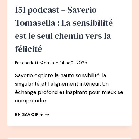
L’ART
151 podcast – Saverio
DE
CONCILIER
Tomasella : La sensibilité
L’ÉPANOUISSEMENT
PROFESSIONNEL
est le seul chemin vers la
ET
PERSONNEL
félicité
Par
charlotteAdmin
14 août 2025
Saverio explore la haute sensibilité, la
singularité et l’alignement intérieur. Un
échange profond et inspirant pour mieux se
comprendre.
151
EN SAVOIR +
PODCAST
–
SAVERIO