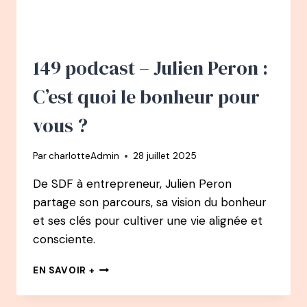
TOMASELLA
:
LA
SENSIBILITÉ
EST
149 podcast – Julien Peron :
LE
SEUL
C’est quoi le bonheur pour
CHEMIN
VERS
vous ?
LA
FÉLICITÉ
Par
charlotteAdmin
28 juillet 2025
De SDF à entrepreneur, Julien Peron
partage son parcours, sa vision du bonheur
et ses clés pour cultiver une vie alignée et
consciente.
149
EN SAVOIR +
PODCAST
–