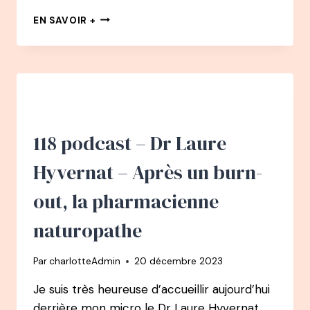
121
EN SAVOIR +
PODCAST
–
ANNE-
SARAH
BALLU-
SAMUEL
–
MÈRE
118 podcast – Dr Laure
D’UNE
FAMILLE
Hyvernat – Après un burn-
NOMBREUSE
ET
out, la pharmacienne
FONDATRICE
D’ARTESANE
naturopathe
Par
charlotteAdmin
20 décembre 2023
Je suis très heureuse d’accueillir aujourd’hui
derrière mon micro le Dr Laure Hyvernat.