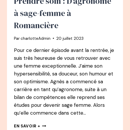
Prendre soin : D’agronome
LA
PHARMACIENNE
à sage-femme à
NATUROPATHE
Romancière
Par
charlotteAdmin
20 juillet 2023
Pour ce dernier épisode avant la rentrée, je
suis très heureuse de vous retrouver avec
une femme exceptionnelle. J’aime son
hypersensibilité, sa douceur, son humour et
son optimisme. Agnès a commencé sa
carrière en tant qu’agronome, suite à un
bilan de compétences elle reprend ses
études pour devenir sage femme. Alors
qu’elle commence dans cette…
110
EN SAVOIR +