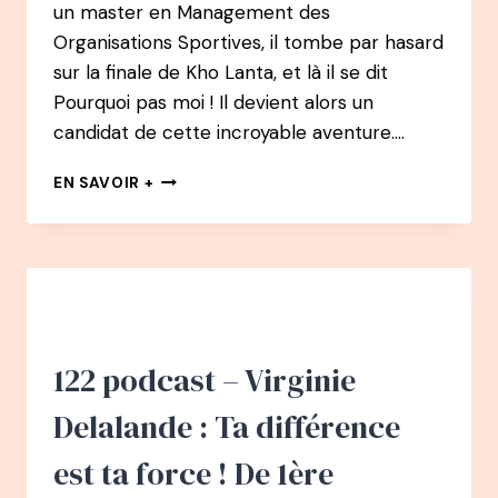
un master en Management des
Organisations Sportives, il tombe par hasard
sur la finale de Kho Lanta, et là il se dit
Pourquoi pas moi ! Il devient alors un
candidat de cette incroyable aventure….
123
EN SAVOIR +
PODCAST
–
NICOLAS
FELGER
:
DE
KOH-
LANTA,À
122 podcast – Virginie
DIRECTEUR
D’ÉVÉNEMENTS,À
Delalande : Ta différence
AVENTURIER
ET
est ta force ! De 1ère
CONFÉRENCIER