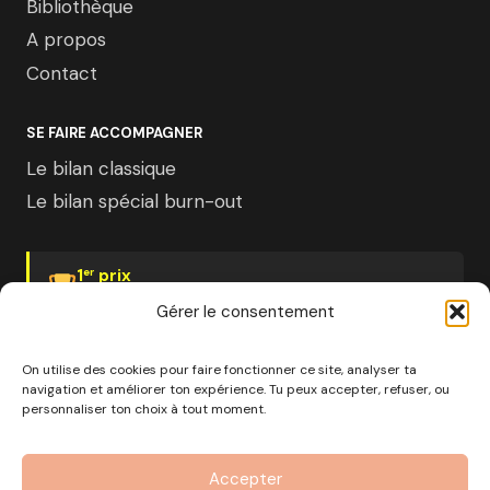
Bibliothèque
A propos
Contact
SE FAIRE ACCOMPAGNER
Le bilan classique
Le bilan spécial burn-out
1
prix
er
Psychologies Magazine
Gérer le consentement
On utilise des cookies pour faire fonctionner ce site, analyser ta
navigation et améliorer ton expérience. Tu peux accepter, refuser, ou
personnaliser ton choix à tout moment.
© 2026 Pourquoi pas moi · Société à mission · EURL au
capital de 1000€ · RCS Marseille · SIRET
Accepter
890 976 699 00037