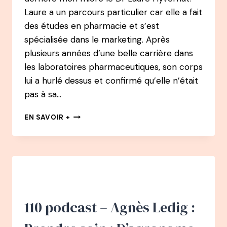
Laure a un parcours particulier car elle a fait
des études en pharmacie et s’est
spécialisée dans le marketing. Après
plusieurs années d’une belle carrière dans
les laboratoires pharmaceutiques, son corps
lui a hurlé dessus et confirmé qu’elle n’était
pas à sa…
118
EN SAVOIR +
PODCAST
–
DR
LAURE
HYVERNAT
–
APRÈS
UN
110 podcast – Agnès Ledig :
BURN-
OUT,