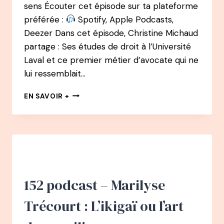
sens Écouter cet épisode sur ta plateforme
préférée :
Spotify, Apple Podcasts,
Deezer Dans cet épisode, Christine Michaud
partage : Ses études de droit à l’Université
Laval et ce premier métier d’avocate qui ne
lui ressemblait…
BEST
EN SAVOIR +
OF
:
PODCAST
25
–
CHRISTINE
MICHAUD
:
152 podcast – Marilyse
D’AVOCATE
À
Trécourt : L’ikigaï ou l’art
« OPRAH
WINFREY