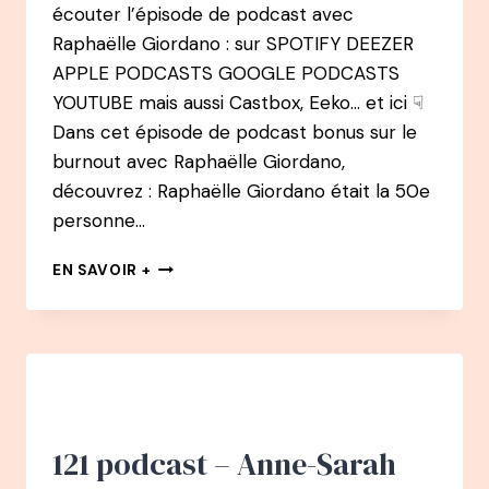
CONFÉRENCIÈRE
écouter l’épisode de podcast avec
PROFESSIONNELLE
Raphaëlle Giordano : sur SPOTIFY DEEZER
APPLE PODCASTS GOOGLE PODCASTS
YOUTUBE mais aussi Castbox, Eeko… et ici ☟
Dans cet épisode de podcast bonus sur le
burnout avec Raphaëlle Giordano,
découvrez : Raphaëlle Giordano était la 50e
personne…
BONUS
EN SAVOIR +
–
BURNOUT
:
RAPHAËLLE
GIORDANO
–
SA
2ÈME
121 podcast – Anne-Sarah
VIE