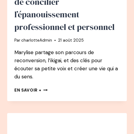
de concilier
CANADIENNE »
l’épanouissement
professionnel et personnel
Par
charlotteAdmin
21 août 2025
Marylise partage son parcours de
reconversion, l’ikigai, et des clés pour
écouter sa petite voix et créer une vie qui a
du sens.
152
EN SAVOIR +
PODCAST
–
MARILYSE
TRÉCOURT
:
L’IKIGAÏ
OU