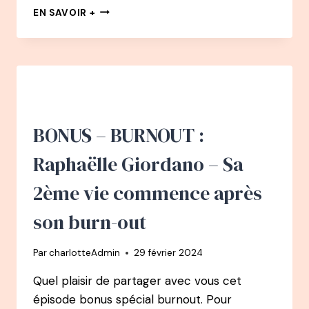
122
EN SAVOIR +
PODCAST
–
VIRGINIE
DELALANDE
:
TA
DIFFÉRENCE
EST
BONUS – BURNOUT :
TA
FORCE
Raphaëlle Giordano – Sa
!
DE
2ème vie commence après
1ÈRE
AVOCATE
son burn-out
SOURDE
EN
Par
charlotteAdmin
29 février 2024
FRANCE,
À
Quel plaisir de partager avec vous cet
MARKETEUSE,
épisode bonus spécial burnout. Pour
À