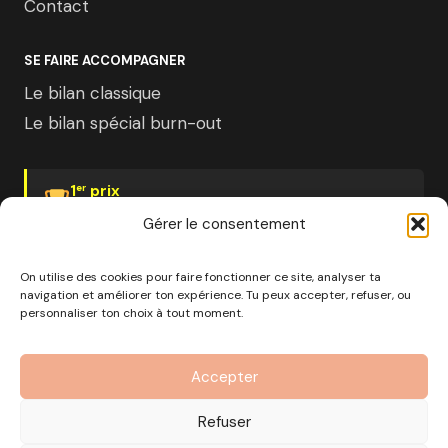
Contact
SE FAIRE ACCOMPAGNER
Le bilan classique
Le bilan spécial burn-out
1
prix
er
Psychologies Magazine
Gérer le consentement
On utilise des cookies pour faire fonctionner ce site, analyser ta
navigation et améliorer ton expérience. Tu peux accepter, refuser, ou
personnaliser ton choix à tout moment.
© 2026 Pourquoi pas moi · Société à mission · EURL au
capital de 1000€ · RCS Marseille · SIRET
Accepter
890 976 699 00037
OF n°93 13 18812 13 — Enregistré auprès du préfet de la
Refuser
région Provence-Alpes-Côte d'Azur