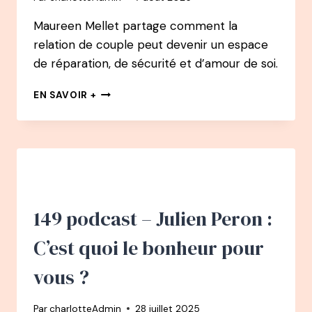
Maureen Mellet partage comment la
relation de couple peut devenir un espace
de réparation, de sécurité et d’amour de soi.
150
EN SAVOIR +
PODCAST
–
MAUREEN
MELLET
:
APPRENDRE
À
MIEUX
149 podcast – Julien Peron :
M’AIMER
GRÂCE
C’est quoi le bonheur pour
À
NOUS
vous ?
Par
charlotteAdmin
28 juillet 2025