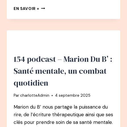
156
EN SAVOIR +
PODCAST
–
MARILYN
PELLIER
:
BRISE
TES
CHAÎNES
154 podcast – Marion Du B’ :
INTÉRIEURES
–
Santé mentale, un combat
DE
LA
quotidien
BLESSURE
À
Par
charlotteAdmin
4 septembre 2025
LA
LIBERTÉ
Marion du B’ nous partage la puissance du
rire, de l’écriture thérapeutique ainsi que ses
clés pour prendre soin de sa santé mentale.