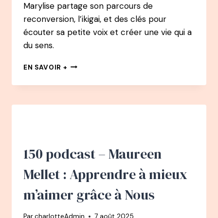
Marylise partage son parcours de
reconversion, l’ikigai, et des clés pour
écouter sa petite voix et créer une vie qui a
du sens.
152
EN SAVOIR +
PODCAST
–
MARILYSE
TRÉCOURT
:
L’IKIGAÏ
OU
L’ART
150 podcast – Maureen
DE
CONCILIER
Mellet : Apprendre à mieux
L’ÉPANOUISSEMENT
PROFESSIONNEL
m’aimer grâce à Nous
ET
PERSONNEL
Par
charlotteAdmin
7 août 2025