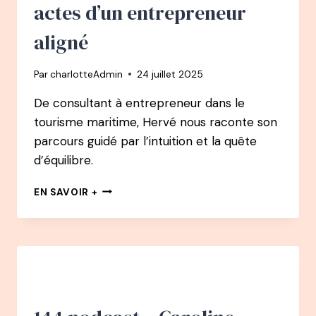
actes d’un entrepreneur
aligné
Par
charlotteAdmin
24 juillet 2025
De consultant à entrepreneur dans le
tourisme maritime, Hervé nous raconte son
parcours guidé par l’intuition et la quête
d’équilibre.
148
EN SAVOIR +
PODCAST
–
HERVÉ
BELLAÏCHE
:
RÉUSSIR,
DOUTER,
PIVOTER