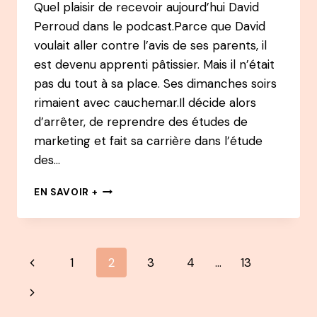
Quel plaisir de recevoir aujourd’hui David
Perroud dans le podcast.Parce que David
voulait aller contre l’avis de ses parents, il
est devenu apprenti pâtissier. Mais il n’était
pas du tout à sa place. Ses dimanches soirs
rimaient avec cauchemar.Il décide alors
d’arrêter, de reprendre des études de
marketing et fait sa carrière dans l’étude
des…
141
EN SAVOIR +
PODCAST
–
DAVID
PERROUD
Navigation
Page
1
2
3
4
…
13
:
DE
de
précédente
Page
CHEF
D’ENTREPRISE