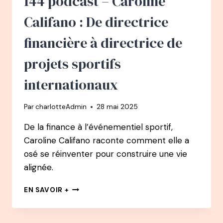
144 podcast – Caroline
–
L’ALIGNEMENT
Califano : De directrice
EN
4
financière à directrice de
ACTES
D’UN
projets sportifs
ENTREPRENEUR
ALIGNÉ
internationaux
Par
charlotteAdmin
28 mai 2025
De la finance à l’événementiel sportif,
Caroline Califano raconte comment elle a
osé se réinventer pour construire une vie
alignée.
144
EN SAVOIR +
PODCAST
–
CAROLINE