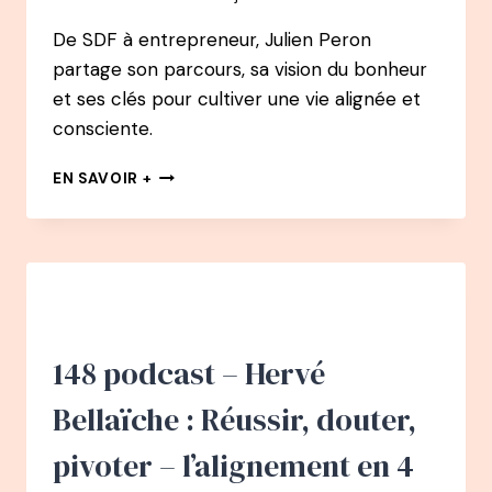
De SDF à entrepreneur, Julien Peron
partage son parcours, sa vision du bonheur
et ses clés pour cultiver une vie alignée et
consciente.
149
EN SAVOIR +
PODCAST
–
JULIEN
PERON
:
C’EST
QUOI
LE
148 podcast – Hervé
BONHEUR
POUR
Bellaïche : Réussir, douter,
VOUS
?
pivoter – l’alignement en 4