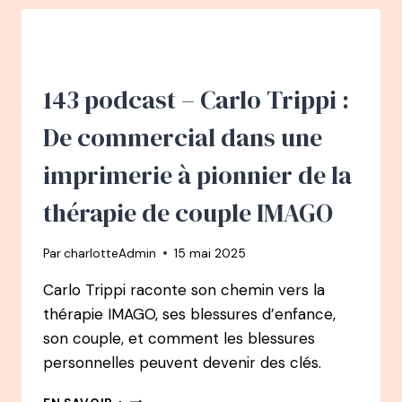
CALIFANO
:
DE
DIRECTRICE
FINANCIÈRE
143 podcast – Carlo Trippi :
À
DIRECTRICE
De commercial dans une
DE
PROJETS
imprimerie à pionnier de la
SPORTIFS
INTERNATIONAUX
thérapie de couple IMAGO
Par
charlotteAdmin
15 mai 2025
Carlo Trippi raconte son chemin vers la
thérapie IMAGO, ses blessures d’enfance,
son couple, et comment les blessures
personnelles peuvent devenir des clés.
143