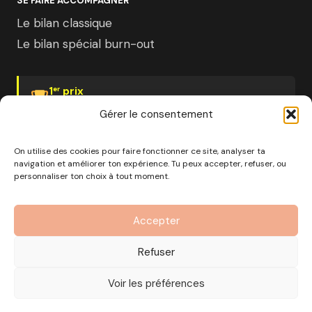
SE FAIRE ACCOMPAGNER
Le bilan classique
Le bilan spécial burn-out
1
prix
er
Psychologies Magazine
Gérer le consentement
On utilise des cookies pour faire fonctionner ce site, analyser ta
navigation et améliorer ton expérience. Tu peux accepter, refuser, ou
personnaliser ton choix à tout moment.
© 2026 Pourquoi pas moi · Société à mission · EURL au
capital de 1000€ · RCS Marseille · SIRET
Accepter
890 976 699 00037
OF n°93 13 18812 13 — Enregistré auprès du préfet de la
Refuser
région Provence-Alpes-Côte d'Azur
CGV
Mentions Légales
Politique de confidentialité
Voir les préférences
Gérer les cookies