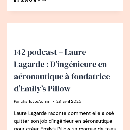
EN SAVOIR +
PODCAST
–
CARLO
TRIPPI
:
DE
COMMERCIAL
DANS
142 podcast – Laure
UNE
IMPRIMERIE
Lagarde : D’ingénieure en
À
PIONNIER
aéronautique à fondatrice
DE
LA
d’Emily’s Pillow
THÉRAPIE
DE
Par
charlotteAdmin
29 avril 2025
COUPLE
IMAGO
Laure Lagarde raconte comment elle a osé
quitter son job d’ingénieur en aéronautique
pour créer Emily’s Pillow, sa marque de taies