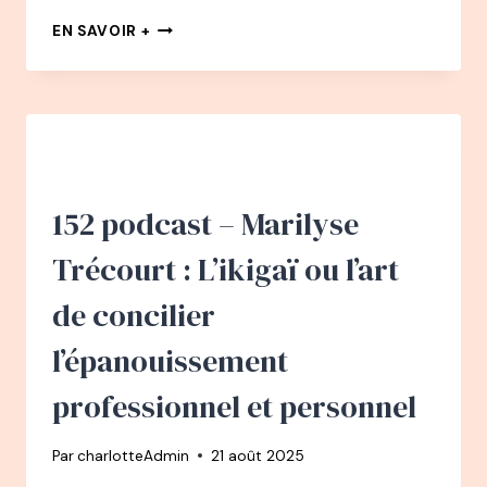
154
EN SAVOIR +
PODCAST
–
MARION
DU
B’
:
SANTÉ
MENTALE,
152 podcast – Marilyse
UN
COMBAT
Trécourt : L’ikigaï ou l’art
QUOTIDIEN
de concilier
l’épanouissement
professionnel et personnel
Par
charlotteAdmin
21 août 2025