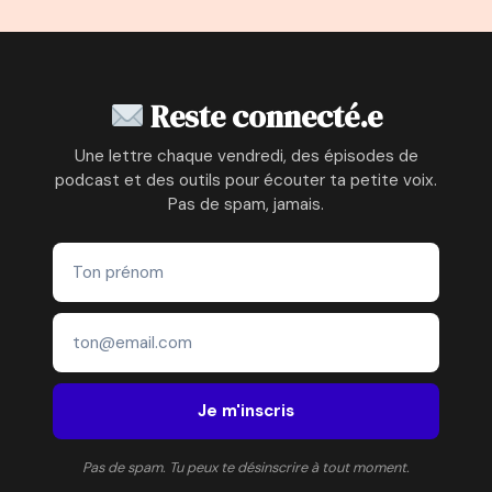
page
suivante
À
AUTEUR
DE
LIVRES
À
Reste connecté.e
SUCCÈS
Une lettre chaque vendredi, des épisodes de
podcast et des outils pour écouter ta petite voix.
Pas de spam, jamais.
Je m'inscris
Pas de spam. Tu peux te désinscrire à tout moment.