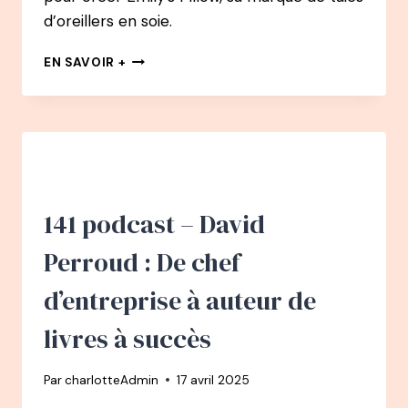
d’oreillers en soie.
142
EN SAVOIR +
PODCAST
–
LAURE
LAGARDE
:
D’INGÉNIEURE
EN
AÉRONAUTIQUE
141 podcast – David
À
FONDATRICE
Perroud : De chef
D’EMILY’S
PILLOW
d’entreprise à auteur de
livres à succès
Par
charlotteAdmin
17 avril 2025