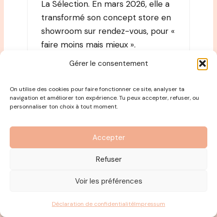
La Sélection. En mars 2026, elle a
transformé son concept store en
showroom sur rendez-vous, pour «
faire moins mais mieux ».
Gérer le consentement
Instagram
·
La Sélection (cabinet + showroom)
On utilise des cookies pour faire fonctionner ce site, analyser ta
navigation et améliorer ton expérience. Tu peux accepter, refuser, ou
personnaliser ton choix à tout moment.
Le livre qu’elle
Accepter
recommande
Refuser
Sophie cite
Don Miguel Ruiz
, dont les
Voir les préférences
Quatre accords toltèques
ont nourri sa
façon d’être au monde et de gérer les
Déclaration de confidentialité
Impressum
relations difficiles.