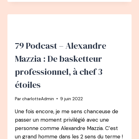
–
MAXIME
SOREL
:
D’INGÉNIEUR
GÉNIE
CIVIL
79 Podcast – Alexandre
AU
DOUBLE
Mazzia : De basketteur
EVEREST
professionnel, à chef 3
étoiles
Par
charlotteAdmin
9 juin 2022
Une fois encore, je me sens chanceuse de
passer un moment privilégié avec une
personne comme Alexandre Mazzia. C’est
un grand homme dans les 2 sens du terme !