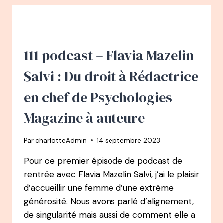
–
THOMAS
SAMMUT
–
DE
111 podcast – Flavia Mazelin
CANCRE
À
Salvi : Du droit à Rédactrice
PRÉPARATEUR
MENTAL
en chef de Psychologies
AUX
150
Magazine à auteure
MÉDAILLES
INTERNATIONALES
Par
charlotteAdmin
14 septembre 2023
ET
OLYMPIQUES
Pour ce premier épisode de podcast de
rentrée avec Flavia Mazelin Salvi, j’ai le plaisir
d’accueillir une femme d’une extrême
générosité. Nous avons parlé d’alignement,
de singularité mais aussi de comment elle a