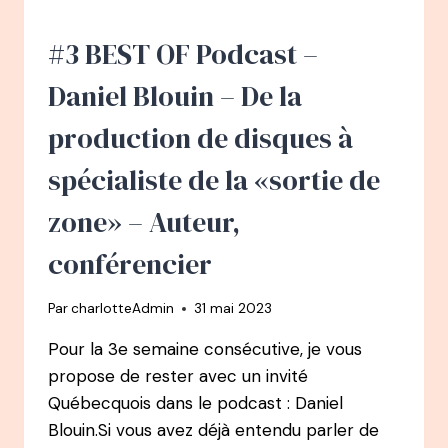
LA
PETITE
#3 BEST OF Podcast –
VOIX
DU
Daniel Blouin – De la
ROCK
production de disques à
spécialiste de la «sortie de
zone» – Auteur,
conférencier
Par
charlotteAdmin
31 mai 2023
Pour la 3e semaine consécutive, je vous
propose de rester avec un invité
Québecquois dans le podcast : Daniel
Blouin.Si vous avez déjà entendu parler de