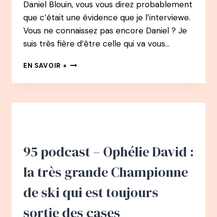
Daniel Blouin, vous vous direz probablement
que c’était une évidence que je l’interviewe.
Vous ne connaissez pas encore Daniel ? Je
suis très fière d’être celle qui va vous…
#3
EN SAVOIR +
BEST
OF
PODCAST
–
DANIEL
BLOUIN
–
DE
95 podcast – Ophélie David :
LA
PRODUCTION
la très grande Championne
DE
DISQUES
de ski qui est toujours
À
SPÉCIALISTE
sortie des cases
DE