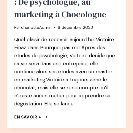
: De psychologue, au
ENTREPRENEUSE
À
marketing à Chocologue
SUCCÈS
ET
Par
charlotteAdmin
6 décembre 2023
AUTEURE
DE
Quel plaisir de recevoir aujourd’hui Victoire
LA
Finaz dans Pourquoi pas moi.Après des
THÉORIE
DE
études de psychologie, Victoire décide que
LA
sa vie sera dans une entreprise, elle
VESTE
continue alors ses études avec un master
en marketing.Victoire a toujours aimé le
chocolat, mais elle se rend compte qu’il
n’existe aucun métier pour apprendre sa
dégustation. Elle se lance…
117
EN SAVOIR +
PODCAST
–