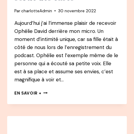
LA
Par
charlotteAdmin
30 novembre 2022
«SORTIE
DE
Aujourd’hui j’ai l’immense plaisir de recevoir
ZONE»
Ophélie David derrière mon micro. Un
–
AUTEUR,
moment d’intimité unique, car sa fille était à
CONFÉRENCIER
côté de nous lors de l’enregistrement du
podcast. Ophélie est l’exemple même de le
personne qui a écouté sa petite voix. Elle
est à sa place et assume ses envies, c’est
magnifique à voir et…
95
EN SAVOIR +
PODCAST
–
OPHÉLIE
DAVID
:
LA