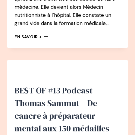
médecine. Elle devient alors Médecin
nutritionniste à l’hôpital. Elle constate un
grand vide dans la formation médicale,…
116
EN SAVOIR +
PODCAST
–
DR
LAURENCE
PLUMEY
:
DÉCIDER
DE
BEST OF #13 Podcast –
CRÉER
UN
Thomas Sammut – De
NOUVEAU
MÉTIER
cancre à préparateur
LA
NAPSOTHÉRAPIE
mental aux 150 médailles