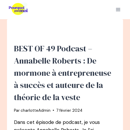
Aller
au
contenu
BEST OF 49 Podcast –
Annabelle Roberts : De
mormone à entrepreneuse
à succès et auteure de la
théorie de la veste
Par
charlotteAdmin
7 février 2024
Dans cet épisode de podcast, je vous
présente Annabelle Roberts. Je l’ai