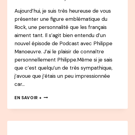
À
Aujourd’hui, je suis très heureuse de vous
AUTEURE
présenter une figure emblématique du
Rock, une personnalité que les français
aiment tant. Il s’agit bien entendu d’un
nouvel épisode de Podcast avec Philippe
Manoeuvre. J’ai le plaisir de connaître
personnellement Philippe.Même si je sais
que c’est quelqu’un de très sympathique,
j’avoue que j’étais un peu impressionnée
car…
#16
EN SAVOIR +
BEST
OF
PODCAST
PHILIPPE
MANOEUVRE
–