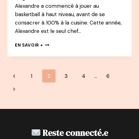
Alexandre a commencé à jouer au
basketball à haut niveau, avant de se
consacrer à 100% à la cuisine. Cette année,
Alexandre est le seul chef…
79
EN SAVOIR +
PODCAST
–
ALEXANDRE
MAZZIA
Navigation
Page
1
2
3
4
…
6
:
DE
de
précédente
Page
BASKETTEUR
PROFESSIONNEL,
page
suivante
À
CHEF
3
ÉTOILES
Reste connecté.e