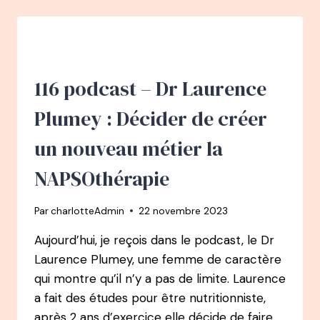
VICTOIRE
FINAZ
:
DE
PSYCHOLOGUE,
AU
116 podcast – Dr Laurence
MARKETING
À
Plumey : Décider de créer
CHOCOLOGUE
un nouveau métier la
NAPSOthérapie
Par
charlotteAdmin
22 novembre 2023
Aujourd’hui, je reçois dans le podcast, le Dr
Laurence Plumey, une femme de caractère
qui montre qu’il n’y a pas de limite. Laurence
a fait des études pour être nutritionniste,
après 2 ans d’exercice elle décide de faire