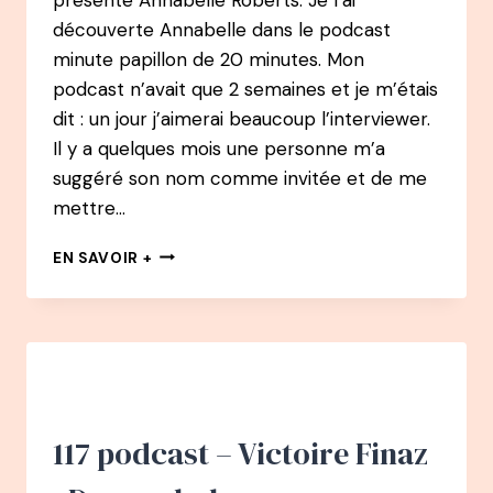
découverte Annabelle dans le podcast
minute papillon de 20 minutes. Mon
podcast n’avait que 2 semaines et je m’étais
dit : un jour j’aimerai beaucoup l’interviewer.
Il y a quelques mois une personne m’a
suggéré son nom comme invitée et de me
mettre…
BEST
EN SAVOIR +
OF
49
PODCAST
–
ANNABELLE
ROBERTS
:
DE
117 podcast – Victoire Finaz
MORMONE
À