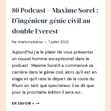
TRÈS
GRANDE
80 Podcast – Maxime Sorel :
CHAMPIONNE
DE
D’ingénieur génie civil au
SKI
QUI
double Everest
EST
TOUJOURS
Par
charlotteAdmin
7 juillet 2022
SORTIE
DES
Aujourd’hui j’ai le plaisir de vous présenter
CASES
un nouvel homme exceptionnel dans le
podcast : Maxime Sorel.Il a commencé sa
carrière dans le génie civil, alors qu’il est en
stage et qu’il rate le départ de la route du
Rhum en tant que spectateur, il se dit que
pour la prochaine édition il sera sur…
80
EN SAVOIR +
PODCAST