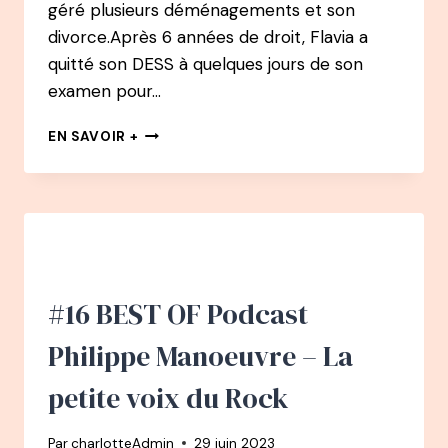
géré plusieurs déménagements et son
divorce.Après 6 années de droit, Flavia a
quitté son DESS à quelques jours de son
examen pour…
111
EN SAVOIR +
PODCAST
–
FLAVIA
MAZELIN
SALVI
:
DU
DROIT
#16 BEST OF Podcast
À
RÉDACTRICE
Philippe Manoeuvre – La
EN
CHEF
petite voix du Rock
DE
PSYCHOLOGIES
Par
charlotteAdmin
29 juin 2023
MAGAZINE