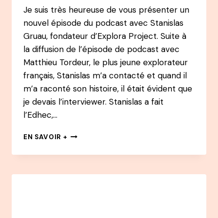
Je suis très heureuse de vous présenter un
nouvel épisode du podcast avec Stanislas
Gruau, fondateur d’Explora Project. Suite à
la diffusion de l’épisode de podcast avec
Matthieu Tordeur, le plus jeune explorateur
français, Stanislas m’a contacté et quand il
m’a raconté son histoire, il était évident que
je devais l’interviewer. Stanislas a fait
l’Edhec,…
#27
EN SAVOIR +
PODCAST
–
STANISLAS
GRUAU
:
A
30
ANS,