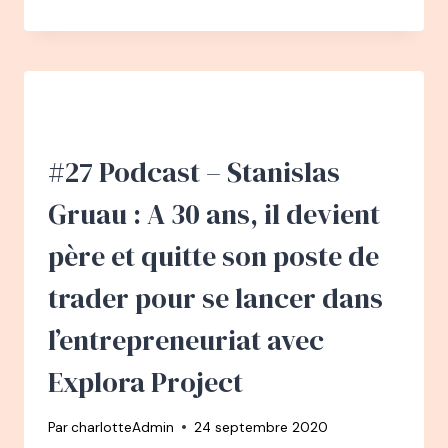
PODCAST
–
PAULINE
D’ORGEVAL
:
DE
1001
LISTES
#27 Podcast – Stanislas
À
DEUXIÈMEAVIS.FR
Gruau : A 30 ans, il devient
père et quitte son poste de
trader pour se lancer dans
l’entrepreneuriat avec
Explora Project
Par
charlotteAdmin
24 septembre 2020