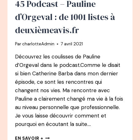
45 Podcast – Pauline
QUI
VA
d’Orgeval : de 1001 listes à
CHANGER
SA
deuxièmeavis.fr
VIE
ET
Par
charlotteAdmin
7 avril 2021
LE
MONDE
Découvrez les coulisses de Pauline
AVEC
d’Orgeval dans le podcast.Comme le disait
CHANGENOW
si bien Catherine Barba dans mon dernier
épisode, ce sont les rencontres qui
changent nos vies. Ma rencontre avec
Pauline a clairement changé ma vie à la fois
au niveau personnelle que professionnelle.
Je vous laisse découvrir comment et
pourquoi en écoutant la suite….
45
EN SAVOIR +