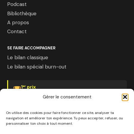
Podcast
Bibliothèque
A propos
Contact
SE FAIRE ACCOMPAGNER
Le bilan classique
Le bilan spécial burn-out
1
prix
er
Psychologies Magazine
Gérer le consentement
On utilise des cookies pour faire fonctionner ce site, analyser ta
navigation et améliorer ton expérience. Tu peux accepter, refuser, ou
personnaliser ton choix à tout moment.
© 2026 Pourquoi pas moi · Société à mission · EURL au