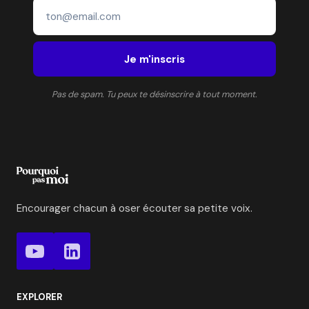
/
WETRADELOCAL
–
LA
Je m'inscris
PETITE
VOIX
DE
Pas de spam. Tu peux te désinscrire à tout moment.
L’INTÉRÊT
GÉNÉRAL
Encourager chacun à oser écouter sa petite voix.
EXPLORER