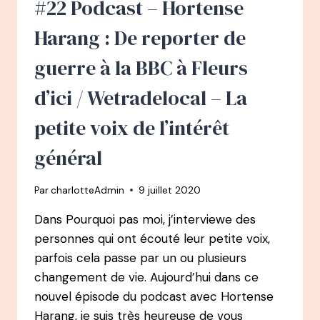
#22 Podcast – Hortense
IL
DEVIENT
Harang : De reporter de
PÈRE
ET
guerre à la BBC à Fleurs
QUITTE
SON
d’ici / Wetradelocal – La
POSTE
DE
petite voix de l’intérêt
TRADER
POUR
général
SE
LANCER
Par
charlotteAdmin
9 juillet 2020
DANS
L’ENTREPRENEURIAT
Dans Pourquoi pas moi, j’interviewe des
AVEC
personnes qui ont écouté leur petite voix,
EXPLORA
PROJECT
parfois cela passe par un ou plusieurs
changement de vie. Aujourd’hui dans ce
nouvel épisode du podcast avec Hortense
Harang, je suis très heureuse de vous