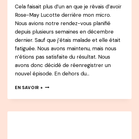
Cela faisait plus d’un an que je rêvais d’avoir
Rose-May Lucotte derrière mon micro.
Nous avions notre rendez-vous planifié
depuis plusieurs semaines en décembre
dernier. Sauf que j’étais malade et elle était
fatiguée. Nous avons maintenu, mais nous
n’étions pas satisfaite du résultat. Nous
avons donc décidé de réenregistrer un
nouvel épisode. En dehors du…
48
EN SAVOIR +
PODCAST
–
ROSE-
MAY
LUCOTTE
:
LE
VOYAGE