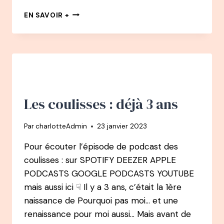
145
EN SAVOIR +
PODCAST
–
DEBORAH
PARDO
:
DE
CHERCHEUSE
EN
Les coulisses : déjà 3 ans
ÉCOLOGIE
À
Par
charlotteAdmin
23 janvier 2023
LEADER
D’ENVERGURE
Pour écouter l’épisode de podcast des
POUR
coulisses : sur SPOTIFY DEEZER APPLE
LA
PLANÈTE
PODCASTS GOOGLE PODCASTS YOUTUBE
mais aussi ici ☟ Il y a 3 ans, c’était la 1ère
naissance de Pourquoi pas moi… et une
renaissance pour moi aussi… Mais avant de