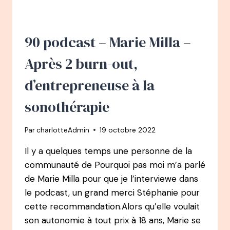
:
DE
LA
COMMUNICATION
90 podcast – Marie Milla –
À
DOULA
Après 2 burn-out,
d’entrepreneuse à la
sonothérapie
Par
charlotteAdmin
19 octobre 2022
Il y a quelques temps une personne de la
communauté de Pourquoi pas moi m’a parlé
de Marie Milla pour que je l’interviewe dans
le podcast, un grand merci Stéphanie pour
cette recommandation.Alors qu’elle voulait
son autonomie à tout prix à 18 ans, Marie se