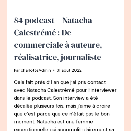
–
L’ACCIDENT
QUI
84 podcast – Natacha
CHANGE
SA
Calestrémé : De
VIE,
DE
commerciale à auteure,
LA
BRILLANTE
réalisatrice, journaliste
CARRIÈRE
EN
Par
charlotteAdmin
31 août 2022
COMMUNICATION
AU
Cela fait près d’1 an que j’ai pris contact
TEDX
avec Natacha Calestrémé pour l’interviewer
AUX
2
dans le podcast. Son interview a été
MILLIONS
décalée plusieurs fois, mais j’aime à croire
DE
que c’est parce que ce n’était pas le bon
VUES
moment. Natacha est une femme
exceptionnelle qui accomplit clairement sa