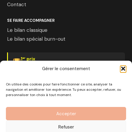
Contact
SE FAIRE ACCOMPAGNER
Le bilan classique
Le bilan spécial burn-out
1
prix
er
Psychologies Magazine
Gérer le consentement
On utilise des cookies pour faire fonctionner ce site, analyser ta
navigation et améliorer ton expérience. Tu peux accepter, refuser, ou
personnaliser ton choix à tout moment.
© 2026 Pourquoi pas moi · Société à mission · EURL au
capital de 1000€ · RCS Marseille · SIRET
Accepter
890 976 699 00037
OF n°93 13 18812 13 — Enregistré auprès du préfet de la
Refuser
région Provence-Alpes-Côte d'Azur