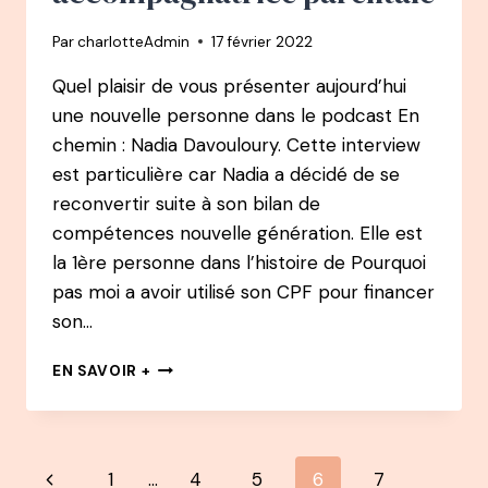
ARTISTE
Par
charlotteAdmin
17 février 2022
/
CHAMANE
Quel plaisir de vous présenter aujourd’hui
une nouvelle personne dans le podcast En
chemin : Nadia Davouloury. Cette interview
est particulière car Nadia a décidé de se
reconvertir suite à son bilan de
compétences nouvelle génération. Elle est
la 1ère personne dans l’histoire de Pourquoi
pas moi a avoir utilisé son CPF pour financer
son…
EN
EN SAVOIR +
CHEMIN
PODCAST
:
#
Navigation
Page
1
…
4
5
6
7
1