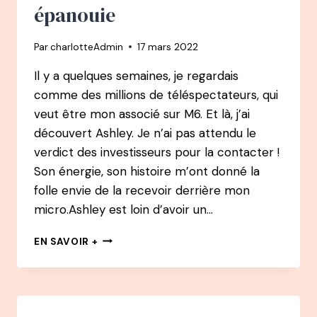
PROJET
épanouie
DANS
LE
Par
charlotteAdmin
17 mars 2022
MULTIMÉDIA
À
Il y a quelques semaines, je regardais
CONFÉRENCIÈRE,
comme des millions de téléspectateurs, qui
AUTEURE
ET
veut être mon associé sur M6. Et là, j’ai
THÉRAPEUTE
découvert Ashley. Je n’ai pas attendu le
EN
verdict des investisseurs pour la contacter !
ARTS
STRATÉGIQUES
Son énergie, son histoire m’ont donné la
CHINOIS
folle envie de la recevoir derrière mon
micro.Ashley est loin d’avoir un…
73
EN SAVOIR +
PODCAST
–
ASHLEY
TAIEB
: