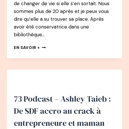
de changer de vie si elle s’en sortait. Nous
sommes plus de 20 après et je peux vous
dire qu’elle a su trouver sa place. Après
avoir été conservatrice dans une
bibliothèque…
81
EN SAVOIR +
PODCAST
–
MARIE-
PIERRE
DILLENSEGER
:
DE
CONSERVATRICE
73 Podcast – Ashley Taieb :
DE
BIBLIOTHÈQUE
De SDF accro au crack à
À
CHEF
entrepreneure et maman
DE