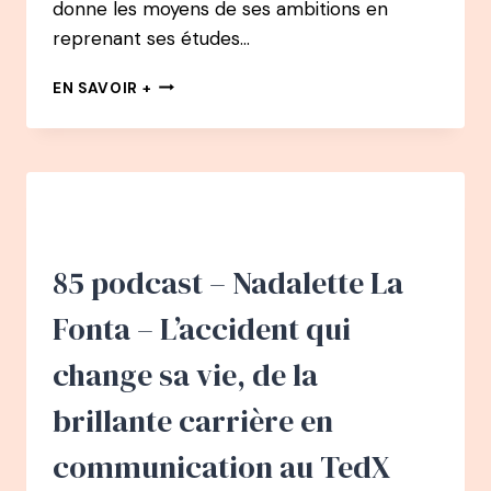
donne les moyens de ses ambitions en
reprenant ses études…
90
EN SAVOIR +
PODCAST
–
MARIE
MILLA
–
APRÈS
2
BURN-
85 podcast – Nadalette La
OUT,
D’ENTREPRENEUSE
Fonta – L’accident qui
À
LA
change sa vie, de la
SONOTHÉRAPIE
brillante carrière en
communication au TedX