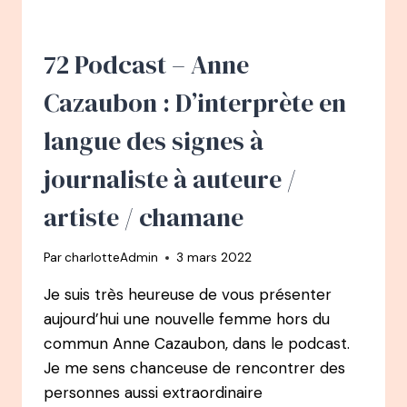
DE
SDF
ACCRO
72 Podcast – Anne
AU
CRACK
Cazaubon : D’interprète en
À
ENTREPRENEURE
langue des signes à
ET
MAMAN
journaliste à auteure /
ÉPANOUIE
artiste / chamane
Par
charlotteAdmin
3 mars 2022
Je suis très heureuse de vous présenter
aujourd’hui une nouvelle femme hors du
commun Anne Cazaubon, dans le podcast.
Je me sens chanceuse de rencontrer des
personnes aussi extraordinaire