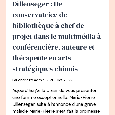
DE
Dillenseger : De
VOYAGES,
À
conservatrice de
FONDATRICE
DU
bibliothèque à chef de
YOGASCOPE
projet dans le multimédia à
conférencière, auteure et
thérapeute en arts
stratégiques chinois
Par
charlotteAdmin
21 juillet 2022
Aujourd’hui j’ai le plaisir de vous présenter
une femme exceptionnelle, Marie-Pierre
Dillenseger, suite à l’annonce d’une grave
maladie Marie-Pierre s’est fait la promesse