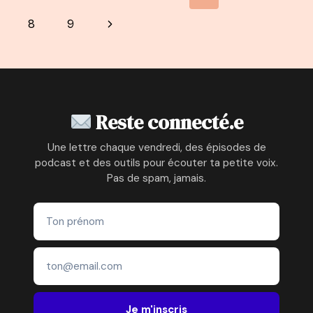
–
de
précédente
Page
8
9
NADIA
DAVOULOURY
page
suivante
–
D’INGÉNIEUR
À
ACCOMPAGNATRICE
PARENTALE
Reste connecté.e
Une lettre chaque vendredi, des épisodes de
podcast et des outils pour écouter ta petite voix.
Pas de spam, jamais.
Je m'inscris