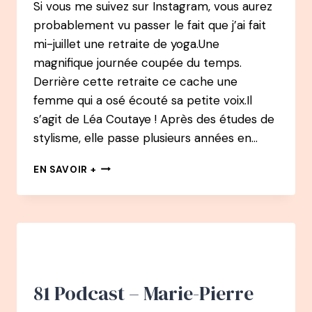
Si vous me suivez sur Instagram, vous aurez
probablement vu passer le fait que j’ai fait
mi-juillet une retraite de yoga.Une
magnifique journée coupée du temps.
Derrière cette retraite ce cache une
femme qui a osé écouté sa petite voix.Il
s’agit de Léa Coutaye ! Après des études de
stylisme, elle passe plusieurs années en…
83
EN SAVOIR +
PODCAST
–
LÉA
COUTAYE
:
D’ASSISTANTE
MODE,
À
81 Podcast – Marie-Pierre
AGENT