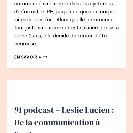
commencé sa carrière dans les systèmes
d’information RH, jusqu’à ce que son corps
lui parle très fort. Alors qu’elle commence
tout juste sa carrière et est salariée depuis à
peine 2 ans, elle décide de tenter d’être
heureuse…
92
EN SAVOIR +
PODCAST
–
SOPHIE
BENABI
:
DES
SYSTÈMES
D’INFORMATION
91 podcast – Leslie Lucien :
RH
À
De la communication à
AUTEURE
ET