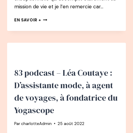
mission de vie et je l’en remercie car…
84
EN SAVOIR +
PODCAST
–
NATACHA
CALESTRÉMÉ
:
DE
COMMERCIALE
À
83 podcast – Léa Coutaye :
AUTEURE,
RÉALISATRICE,
D’assistante mode, à agent
JOURNALISTE
de voyages, à fondatrice du
Yogascope
Par
charlotteAdmin
25 août 2022