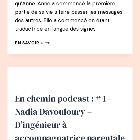
qu’Anne. Anne a commencé la première
partie de sa vie à faire passer les messages
des autres. Elle a commencé en étant
traductrice en langue des signes,…
72
EN SAVOIR +
PODCAST
–
ANNE
CAZAUBON
:
D’INTERPRÈTE
EN
LANGUE
En chemin podcast : # 1 –
DES
SIGNES
Nadia Davouloury –
À
JOURNALISTE
D’ingénieur à
À
AUTEURE
accompagnatrice parentale
/