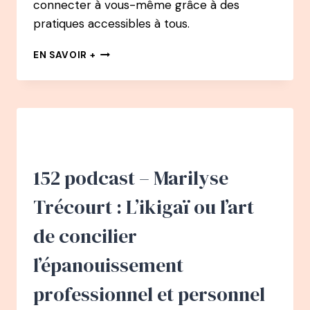
connecter à vous-même grâce à des
pratiques accessibles à tous.
153
EN SAVOIR +
PODCAST
–
ALEXIS
CHAMPION
:
DÉVELOPPER
SON
INTUITION,
152 podcast – Marilyse
CELA
S’APPREND
Trécourt : L’ikigaï ou l’art
!
de concilier
l’épanouissement
professionnel et personnel