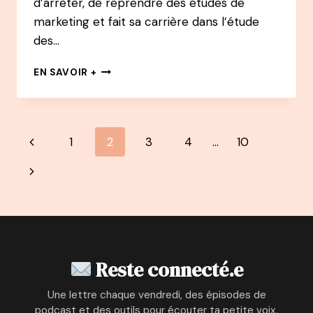
d’arrêter, de reprendre des études de
marketing et fait sa carrière dans l’étude
des…
141
EN SAVOIR +
PODCAST
–
DAVID
PERROUD
Navigation
Page
1
2
3
4
…
10
:
DE
de
précédente
Page
CHEF
D’ENTREPRISE
page
suivante
À
AUTEUR
DE
LIVRES
À
Reste connecté.e
SUCCÈS
Une lettre chaque vendredi, des épisodes de
podcast et des outils pour écouter ta petite voix.