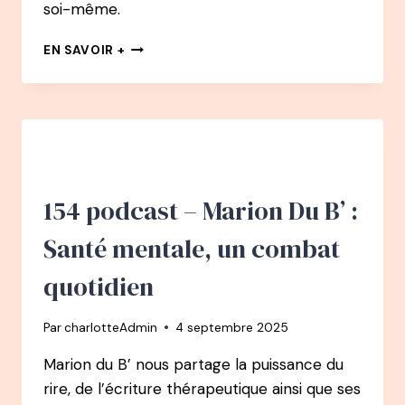
soi-même.
155
EN SAVOIR +
PODCAST
–
CHRISTEL
PETITCOLLIN
:
COMPRENDRE
ET
GÉRER
154 podcast – Marion Du B’ :
SES
ÉMOTIONS
Santé mentale, un combat
quotidien
Par
charlotteAdmin
4 septembre 2025
Marion du B’ nous partage la puissance du
rire, de l’écriture thérapeutique ainsi que ses