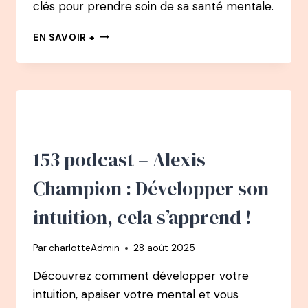
clés pour prendre soin de sa santé mentale.
154
EN SAVOIR +
PODCAST
–
MARION
DU
B’
:
SANTÉ
MENTALE,
153 podcast – Alexis
UN
COMBAT
Champion : Développer son
QUOTIDIEN
intuition, cela s’apprend !
Par
charlotteAdmin
28 août 2025
Découvrez comment développer votre
intuition, apaiser votre mental et vous