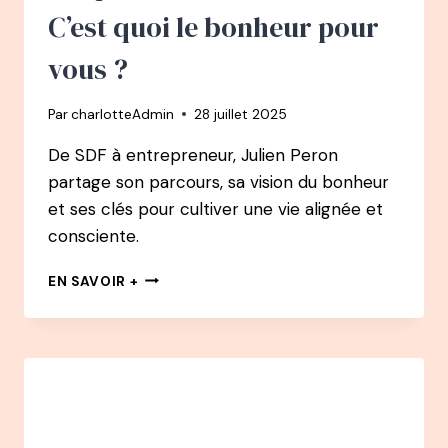
GRÂCE
C’est quoi le bonheur pour
À
NOUS
vous ?
Par
charlotteAdmin
28 juillet 2025
De SDF à entrepreneur, Julien Peron
partage son parcours, sa vision du bonheur
et ses clés pour cultiver une vie alignée et
consciente.
149
EN SAVOIR +
PODCAST
–
JULIEN
PERON
:
C’EST
QUOI
LE