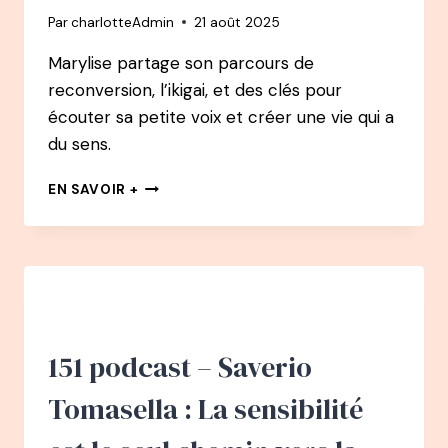
Par
charlotteAdmin
21 août 2025
Marylise partage son parcours de
reconversion, l’ikigai, et des clés pour
écouter sa petite voix et créer une vie qui a
du sens.
152
EN SAVOIR +
PODCAST
–
MARILYSE
TRÉCOURT
:
L’IKIGAÏ
OU
L’ART
151 podcast – Saverio
DE
CONCILIER
Tomasella : La sensibilité
L’ÉPANOUISSEMENT
PROFESSIONNEL