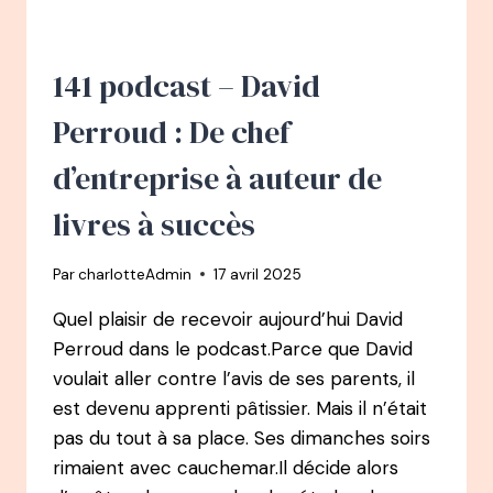
:
DE
COMMERCIAL
DANS
141 podcast – David
UNE
IMPRIMERIE
Perroud : De chef
À
PIONNIER
d’entreprise à auteur de
DE
LA
livres à succès
THÉRAPIE
DE
Par
charlotteAdmin
17 avril 2025
COUPLE
IMAGO
Quel plaisir de recevoir aujourd’hui David
Perroud dans le podcast.Parce que David
voulait aller contre l’avis de ses parents, il
est devenu apprenti pâtissier. Mais il n’était
pas du tout à sa place. Ses dimanches soirs
rimaient avec cauchemar.Il décide alors