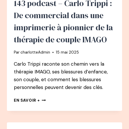
143 podcast – Carlo Trippi :
BONHEUR
POUR
De commercial dans une
VOUS
?
imprimerie à pionnier de la
thérapie de couple IMAGO
Par
charlotteAdmin
15 mai 2025
Carlo Trippi raconte son chemin vers la
thérapie IMAGO, ses blessures d’enfance,
son couple, et comment les blessures
personnelles peuvent devenir des clés.
143
EN SAVOIR +
PODCAST
–
CARLO
TRIPPI