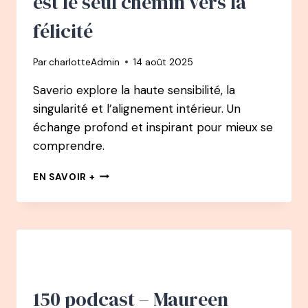
est le seul chemin vers la
ET
PERSONNEL
félicité
Par
charlotteAdmin
14 août 2025
Saverio explore la haute sensibilité, la
singularité et l’alignement intérieur. Un
échange profond et inspirant pour mieux se
comprendre.
151
EN SAVOIR +
PODCAST
–
SAVERIO
TOMASELLA
:
LA
SENSIBILITÉ
EST
150 podcast – Maureen
LE