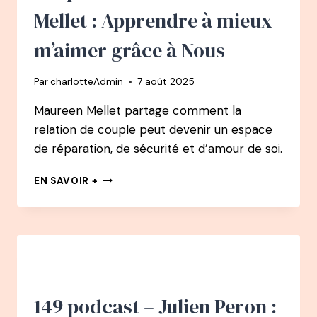
SEUL
Mellet : Apprendre à mieux
CHEMIN
VERS
m’aimer grâce à Nous
LA
FÉLICITÉ
Par
charlotteAdmin
7 août 2025
Maureen Mellet partage comment la
relation de couple peut devenir un espace
de réparation, de sécurité et d’amour de soi.
150
EN SAVOIR +
PODCAST
–
MAUREEN
MELLET
:
APPRENDRE
À
MIEUX
149 podcast – Julien Peron :
M’AIMER