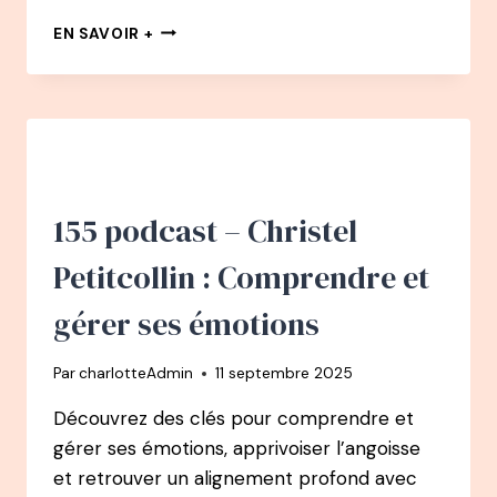
156
EN SAVOIR +
PODCAST
–
MARILYN
PELLIER
:
BRISE
TES
CHAÎNES
155 podcast – Christel
INTÉRIEURES
–
Petitcollin : Comprendre et
DE
LA
gérer ses émotions
BLESSURE
À
Par
charlotteAdmin
11 septembre 2025
LA
LIBERTÉ
Découvrez des clés pour comprendre et
gérer ses émotions, apprivoiser l’angoisse
et retrouver un alignement profond avec