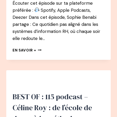
Écouter cet épisode sur ta plateforme
préférée :
Spotify, Apple Podcasts,
Deezer Dans cet épisode, Sophie Benabi
partage : Ce quotidien pas aligné dans les
systèmes d’information RH, où chaque soir
elle redoute le…
BEST
EN SAVOIR +
OF
:
92
PODCAST
–
SOPHIE
BENABI
:
BEST OF : 115 podcast –
PARTIR
SE
Céline Roy : de l’école de
FORMER
EN