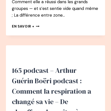
Comment elle a réussi dans les grands
groupes — et s’est sentie vide quand même
; La différence entre zone…
183
EN SAVOIR +
JESSICA
PIRBAY
—
QUITTER
SA
ZONE
D’EXCELLENCE
DANS
165 podcast – Arthur
LES
GRANDS
Guérin Boëri podcast :
GROUPES
POUR
Comment la respiration a
TROUVER
SA
changé sa vie – De
ZONE
DE