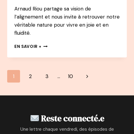
ENTREPRENEUSE
Arnaud Riou partage sa vision de
&
l’alignement et nous invite à retrouver notre
CONSULTANTE
EN
véritable nature pour vivre en joie et en
GESTION
fluidité.
DU
TEMPS
158
EN SAVOIR +
ET
PODCAST
EN
–
ORGANISATION
ARNAUD
RIOU
Navigation
Page
1
2
3
…
10
:
ÊTRE
de
suivante
EN
ACCORD
page
AVEC
SA
VÉRITABLE
Reste connecté.e
NATURE
POUR
Une lettre chaque vendredi, des épisodes de
TROUVER