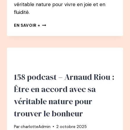
véritable nature pour vivre en joie et en
fluidité.
159
EN SAVOIR +
PODCAST
–
MARIE
CHEVALIER
:
DÉMISSIONNER
D’UN
CDI
158 podcast – Arnaud Riou :
D’AUDITRICE
FINANCIÈRE
Être en accord avec sa
AVEC
UN
véritable nature pour
PROJET
DE
trouver le bonheur
BÉBÉ
ET
Par
charlotteAdmin
2 octobre 2025
DEVENIR