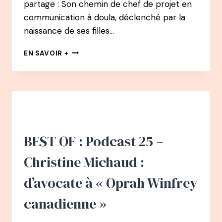
partage : Son chemin de chef de projet en
communication à doula, déclenché par la
naissance de ses filles…
BEST
EN SAVOIR +
OF
:
PODCAST
91
–
LESLIE
LUCIEN
:
BEST OF : Podcast 25 –
DE
LA
Christine Michaud :
COMMUNICATION
À
d’avocate à « Oprah Winfrey
DOULA
canadienne »