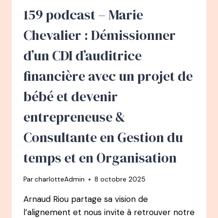
À
159 podcast – Marie
EXPERT
RÉFÉRENCE
Chevalier : Démissionner
DU
RAPPORT
d’un CDI d’auditrice
À
L’ARGENT
financière avec un projet de
bébé et devenir
entrepreneuse &
Consultante en Gestion du
temps et en Organisation
Par
charlotteAdmin
8 octobre 2025
Arnaud Riou partage sa vision de
l’alignement et nous invite à retrouver notre