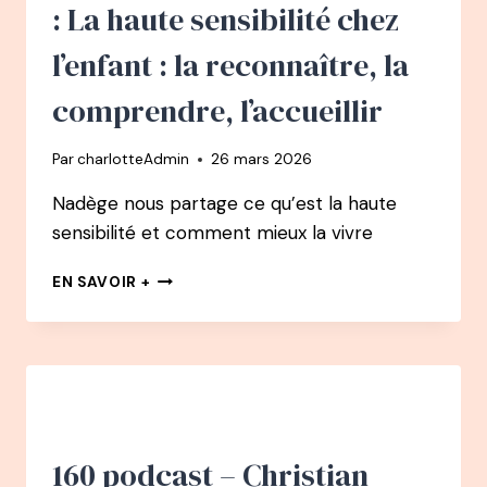
RESPIRATION
: La haute sensibilité chez
A
CHANGÉ
l’enfant : la reconnaître, la
SA
VIE
comprendre, l’accueillir
–
DE
Par
charlotteAdmin
26 mars 2026
CHAUFFEUR
DE
Nadège nous partage ce qu’est la haute
MAÎTRE
sensibilité et comment mieux la vivre
À
CHAMPION
164
DU
EN SAVOIR +
PODCAST
MONDE
–
D’APNÉE
NADÈGE
PÉTREL
:
LA
HAUTE
SENSIBILITÉ
160 podcast – Christian
CHEZ