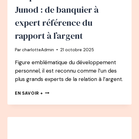
L’ENFANT
Junod : de banquier à
:
LA
expert référence du
RECONNAÎTRE,
LA
rapport à l’argent
COMPRENDRE,
L’ACCUEILLIR
Par
charlotteAdmin
21 octobre 2025
Figure emblématique du développement
personnel, il est reconnu comme l’un des
plus grands experts de la relation à l’argent.
160
EN SAVOIR +
PODCAST
–
CHRISTIAN
JUNOD
:
DE
BANQUIER