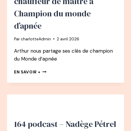
chauffeur de maître à
GÉNIE
COMME
Champion du monde
SEXOTHÉRAPEUTE
d’apnée
Par
charlotteAdmin
2 avril 2026
Arthur nous partage ses clés de champion
du Monde d’apnée
165
EN SAVOIR +
PODCAST
–
ARTHUR
GUÉRIN
BOËRI
PODCAST
:
COMMENT
164 podcast – Nadège Pétrel
LA