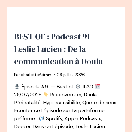
115
PODCAST
–
CÉLINE
ROY
:
BEST OF : Podcast 91 –
DE
L’ÉCOLE
Leslie Lucien : De la
DE
DANSE
communication à Doula
À
LA
Par
charlotteAdmin
26 juillet 2026
MÉTHODE
CHOUCHOUTE
Épisode #91 — Best of
1h30
DES
26/07/2026
Reconversion, Doula,
STARS
Périnatalité, Hypersensibilité, Quête de sens
Écouter cet épisode sur ta plateforme
préférée :
Spotify, Apple Podcasts,
Deezer Dans cet épisode, Leslie Lucien