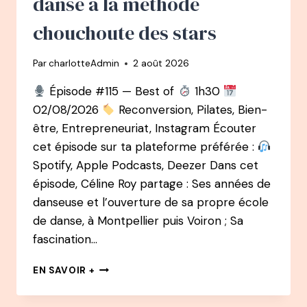
danse à la méthode
INDE
PLUTÔT
chouchoute des stars
QUE
S’ÉTEINDRE
Par
charlotteAdmin
2 août 2026
AU
BUREAU
Épisode #115 — Best of
1h30
02/08/2026
Reconversion, Pilates, Bien-
être, Entrepreneuriat, Instagram Écouter
cet épisode sur ta plateforme préférée :
Spotify, Apple Podcasts, Deezer Dans cet
épisode, Céline Roy partage : Ses années de
danseuse et l’ouverture de sa propre école
de danse, à Montpellier puis Voiron ; Sa
fascination…
BEST
EN SAVOIR +
OF
: