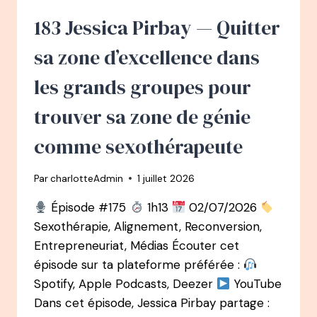
MICHAUD
:
183 Jessica Pirbay — Quitter
D’AVOCATE
À
sa zone d’excellence dans
« OPRAH
WINFREY
les grands groupes pour
CANADIENNE »
trouver sa zone de génie
comme sexothérapeute
Par
charlotteAdmin
1 juillet 2026
Épisode #175
1h13
02/07/2026
Sexothérapie, Alignement, Reconversion,
Entrepreneuriat, Médias Écouter cet
épisode sur ta plateforme préférée :
Spotify, Apple Podcasts, Deezer
YouTube
Dans cet épisode, Jessica Pirbay partage :