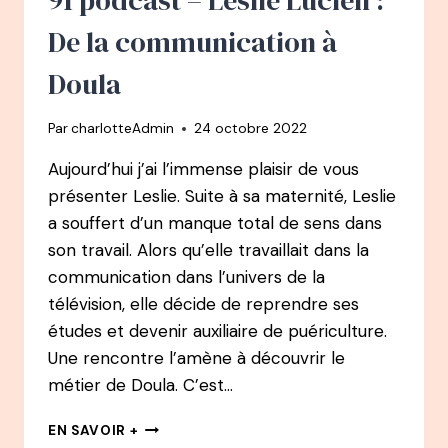
DIGITAL
CHEZ
De la communication à
HERMÈS
À
Doula
L’ORIENTATION
DES
Par
charlotteAdmin
24 octobre 2022
JEUNES
Aujourd’hui j’ai l’immense plaisir de vous
présenter Leslie. Suite à sa maternité, Leslie
a souffert d’un manque total de sens dans
son travail. Alors qu’elle travaillait dans la
communication dans l’univers de la
télévision, elle décide de reprendre ses
études et devenir auxiliaire de puériculture.
Une rencontre l’amène à découvrir le
métier de Doula. C’est…
91
EN SAVOIR +
PODCAST