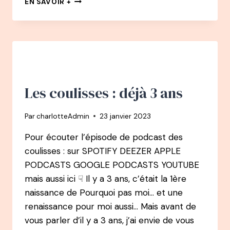
EN SAVOIR +
PODCAST
–
CAROLINE
LE
FLOUR
:
BURN-
OUT
Les coulisses : déjà 3 ans
À
28
Par
charlotteAdmin
23 janvier 2023
ANS,
CANCER
Pour écouter l’épisode de podcast des
À
coulisses : sur SPOTIFY DEEZER APPLE
32
ANS
PODCASTS GOOGLE PODCASTS YOUTUBE
–
mais aussi ici ☟ Il y a 3 ans, c’était la 1ère
DE
naissance de Pourquoi pas moi… et une
L’ARMÉE
AU
renaissance pour moi aussi… Mais avant de
MARKETING
vous parler d’il y a 3 ans, j’ai envie de vous
À