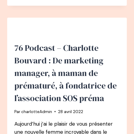
–
LESLIE
LUCIEN
:
DE
LA
COMMUNICATION
76 Podcast – Charlotte
À
DOULA
Bouvard : De marketing
manager, à maman de
prématuré, à fondatrice de
l’association SOS préma
Par
charlotteAdmin
28 avril 2022
Aujourd’hui j’ai le plaisir de vous présenter
une nouvelle femme incroyable dans le