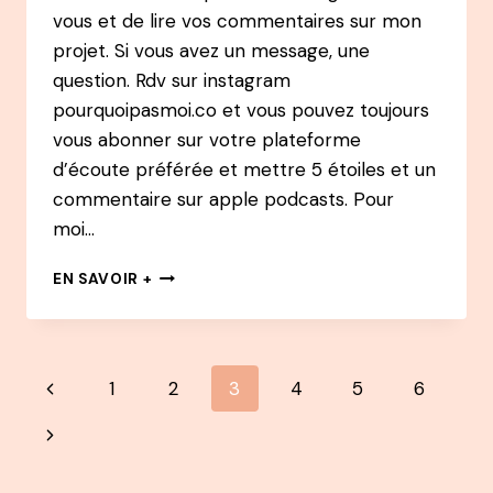
vous et de lire vos commentaires sur mon
projet. Si vous avez un message, une
question. Rdv sur instagram
pourquoipasmoi.co et vous pouvez toujours
vous abonner sur votre plateforme
d’écoute préférée et mettre 5 étoiles et un
commentaire sur apple podcasts. Pour
moi…
57
EN SAVOIR +
PODCAST
NATHALIE
GRIMAUD
:
Navigation
Page
1
2
3
4
5
6
CRÉER
MAMANS
de
précédente
Page
DIGITALES
APRÈS
page
suivante
4