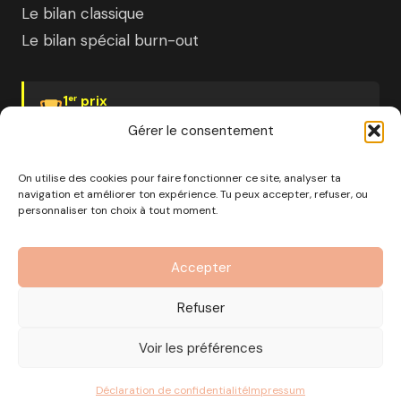
Le bilan classique
Le bilan spécial burn-out
1
prix
er
Psychologies Magazine
Gérer le consentement
On utilise des cookies pour faire fonctionner ce site, analyser ta
navigation et améliorer ton expérience. Tu peux accepter, refuser, ou
personnaliser ton choix à tout moment.
© 2026 Pourquoi pas moi · Société à mission · EURL au
capital de 1000€ · RCS Marseille · SIRET
Accepter
890 976 699 00037
OF n°93 13 18812 13 — Enregistré auprès du préfet de la
Refuser
région Provence-Alpes-Côte d'Azur
CGV
Mentions Légales
Politique de confidentialité
Voir les préférences
Gérer les cookies
Déclaration de confidentialité
Impressum