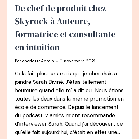
MAMAN
De chef de produit chez
DE
PRÉMATURÉ,
Skyrock à Auteure,
À
FONDATRICE
formatrice et consultante
DE
L’ASSOCIATION
en intuition
SOS
PRÉMA
Par
charlotteAdmin
11 novembre 2021
Cela fait plusieurs mois que je cherchais à
joindre Sarah Diviné. J’étais tellement
heureuse quand elle m’ a dit oui. Nous étions
toutes les deux dans la même promotion en
école de commerce. Depuis le lancement
du podcast, 2 amies m’ont recommandé
d’interviewer Sarah. Quand j’ai découvert ce
qu’elle fait aujourd’hui, c’était en effet une…