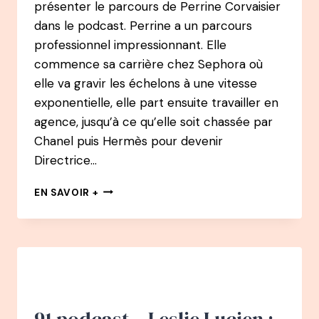
présenter le parcours de Perrine Corvaisier
dans le podcast. Perrine a un parcours
professionnel impressionnant. Elle
commence sa carrière chez Sephora où
elle va gravir les échelons à une vitesse
exponentielle, elle part ensuite travailler en
agence, jusqu’à ce qu’elle soit chassée par
Chanel puis Hermès pour devenir
Directrice…
93
EN SAVOIR +
PODCAST
–
PERRINE
CORVAISIER
:
DE
DIRECTRICE
DU
91 podcast – Leslie Lucien :