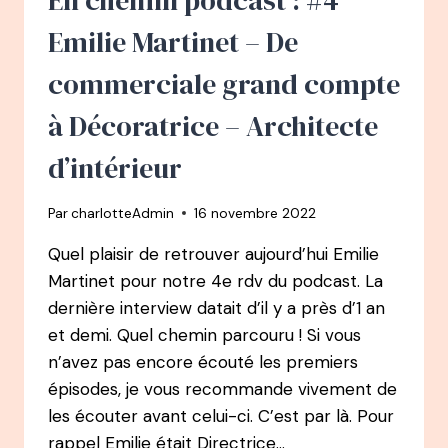
En chemin podcast : #4
CAP
GEMINI
Emilie Martinet – De
AU
GROWTH
commerciale grand compte
MARKETING
AU
à Décoratrice – Architecte
SERVICE
DES
d’intérieur
ENTREPRISES
À
Par
charlotteAdmin
16 novembre 2022
IMPACT
Quel plaisir de retrouver aujourd’hui Emilie
Martinet pour notre 4e rdv du podcast. La
dernière interview datait d’il y a près d’1 an
et demi. Quel chemin parcouru ! Si vous
n’avez pas encore écouté les premiers
épisodes, je vous recommande vivement de
les écouter avant celui-ci. C’est par là. Pour
rappel Emilie était Directrice…