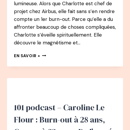
lumineuse. Alors que Charlotte est chef de
projet chez Airbus, elle fait sans s’en rendre
compte un 1er burn-out. Parce qu’elle a du
affronter beaucoup de choses compliquées,
Charlotte s’éveille spirituellement. Elle
découvre le magnétisme et…
102
EN SAVOIR +
PODCAST
–
CHARLOTTE
DAYNES
:
APRÈS
2
BURN-
101 podcast – Caroline Le
OUT,
DE
Flour : Burn-out à 28 ans,
CHEF
DE