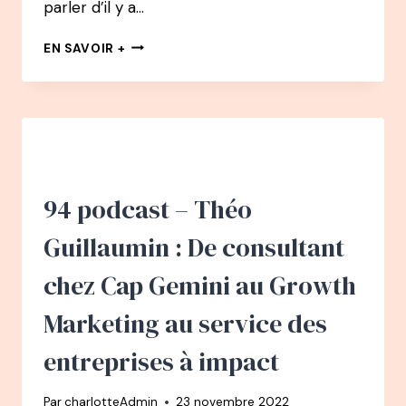
parler d’il y a…
PSYCHOPRATICIENNE,HUMORISTE
ET
LES
EN SAVOIR +
AUTEURE
COULISSES
:
DÉJÀ
3
ANS
94 podcast – Théo
Guillaumin : De consultant
chez Cap Gemini au Growth
Marketing au service des
entreprises à impact
Par
charlotteAdmin
23 novembre 2022