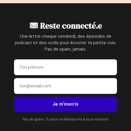
GROSSESSES
ET
4
LICENCIEMENTS
Reste connecté.e
Une lettre chaque vendredi, des épisodes de
podcast et des outils pour écouter ta petite voix.
Pas de spam, jamais.
Je m'inscris
Pas de spam. Tu peux te désinscrire à tout moment.