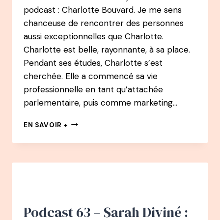
podcast : Charlotte Bouvard. Je me sens
chanceuse de rencontrer des personnes
aussi exceptionnelles que Charlotte.
Charlotte est belle, rayonnante, à sa place.
Pendant ses études, Charlotte s’est
cherchée. Elle a commencé sa vie
professionnelle en tant qu’attachée
parlementaire, puis comme marketing…
76
EN SAVOIR +
PODCAST
–
CHARLOTTE
BOUVARD
:
DE
MARKETING
MANAGER,
Podcast 63 – Sarah Diviné :
À