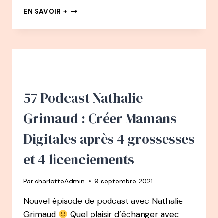
PODCAST
EN SAVOIR +
63
–
SARAH
DIVINÉ
:
DE
CHEF
DE
57 Podcast Nathalie
PRODUIT
CHEZ
Grimaud : Créer Mamans
SKYROCK
À
Digitales après 4 grossesses
AUTEURE,
FORMATRICE
et 4 licenciements
ET
CONSULTANTE
Par
charlotteAdmin
9 septembre 2021
EN
INTUITION
Nouvel épisode de podcast avec Nathalie
Grimaud
Quel plaisir d’échanger avec