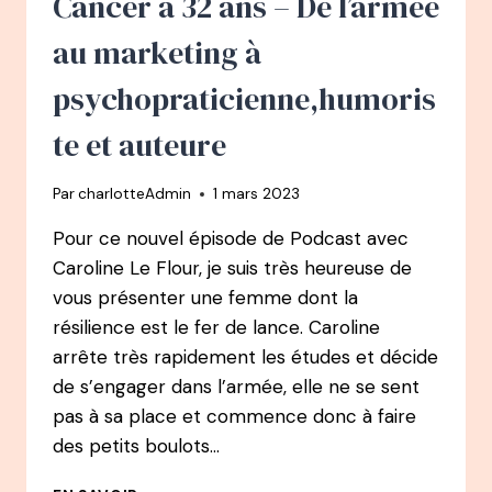
Cancer à 32 ans – De l’armée
PROJET
CHEZ
au marketing à
AIRBUS
À
psychopraticienne,humoris
MAGNÉTISEUSE
te et auteure
Par
charlotteAdmin
1 mars 2023
Pour ce nouvel épisode de Podcast avec
Caroline Le Flour, je suis très heureuse de
vous présenter une femme dont la
résilience est le fer de lance. Caroline
arrête très rapidement les études et décide
de s’engager dans l’armée, elle ne se sent
pas à sa place et commence donc à faire
des petits boulots…
101