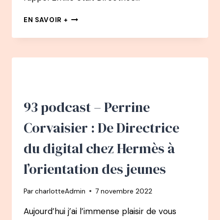
EN
EN SAVOIR +
CHEMIN
PODCAST
:
#4
EMILIE
MARTINET
–
DE
93 podcast – Perrine
COMMERCIALE
GRAND
Corvaisier : De Directrice
COMPTE
À
du digital chez Hermès à
DÉCORATRICE
–
l’orientation des jeunes
ARCHITECTE
D’INTÉRIEUR
Par
charlotteAdmin
7 novembre 2022
Aujourd’hui j’ai l’immense plaisir de vous