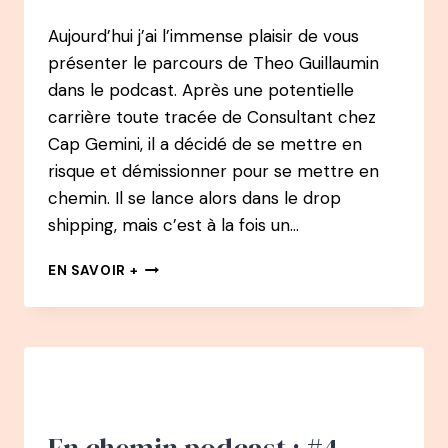
Aujourd’hui j’ai l’immense plaisir de vous
présenter le parcours de Theo Guillaumin
dans le podcast. Après une potentielle
carrière toute tracée de Consultant chez
Cap Gemini, il a décidé de se mettre en
risque et démissionner pour se mettre en
chemin. Il se lance alors dans le drop
shipping, mais c’est à la fois un…
94
EN SAVOIR +
PODCAST
–
THÉO
GUILLAUMIN
:
DE
CONSULTANT
CHEZ