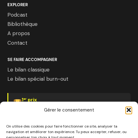
EXPLORER
Podcast
Bibliothèque
A propos
Contact
SE FAIRE ACCOMPAGNER
Le bilan classique
Le bilan spécial burn-out
1
prix
er
Psychologies Magazine
Gérer le consentement
On utilise des cookies pour faire fonctionner ce site, analyser ta
navigation et améliorer ton expérience. Tu peux accepter, refuser, ou
personnaliser ton choix à tout moment.