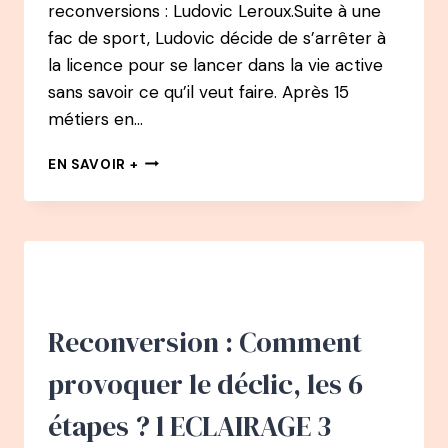
reconversions : Ludovic Leroux.Suite à une
fac de sport, Ludovic décide de s’arrêter à
la licence pour se lancer dans la vie active
sans savoir ce qu’il veut faire. Après 15
métiers en…
113
EN SAVOIR +
PODCAST
–
LUDOVIC
LEROUX
:
APRÈS
15
MÉTIERS
Reconversion : Comment
EN
8
provoquer le déclic, les 6
ANS,
LA
étapes ? l ECLAIRAGE 3
RECONVERSION