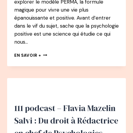
explorer le modèle PERMA, la formule
magique pour vivre une vie plus
épanouissante et positive. Avant d’entrer
dans le vif du sujet, sache que la psychologie
positive est une science qui étudie ce qui
nous…
BONUS
EN SAVOIR +
:
LA
FORMULE
MAGIQUE
DU
BONHEUR
–
LE
111 podcast – Flavia Mazelin
MODÈLE
PERMA
Salvi : Du droit à Rédactrice
en chef de Psychologies