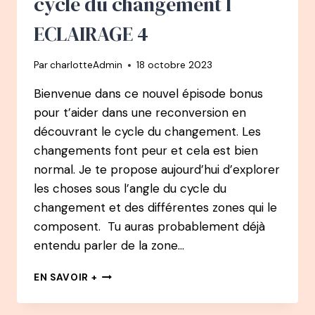
cycle du changement l
DE
CHEF
ECLAIRAGE 4
DE
PROJET
Par
charlotteAdmin
18 octobre 2023
INFORMATIQUE
AU
Bienvenue dans ce nouvel épisode bonus
LETTERING
pour t’aider dans une reconversion en
découvrant le cycle du changement. Les
changements font peur et cela est bien
normal. Je te propose aujourd’hui d’explorer
les choses sous l’angle du cycle du
changement et des différentes zones qui le
composent. Tu auras probablement déjà
entendu parler de la zone…
BONUS
EN SAVOIR +
:
POURQUOI