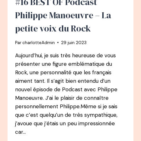
#16 BEST OF Podcast
D’AGRONOME
À
Philippe Manoeuvre – La
SAGE-
FEMME
petite voix du Rock
À
ROMANCIÈRE
Par
charlotteAdmin
29 juin 2023
Aujourd’hui, je suis très heureuse de vous
présenter une figure emblématique du
Rock, une personnalité que les français
aiment tant. Il s’agit bien entendu d’un
nouvel épisode de Podcast avec Philippe
Manoeuvre. J’ai le plaisir de connaître
personnellement Philippe.Même si je sais
que c’est quelqu’un de très sympathique,
j’avoue que j’étais un peu impressionnée
car…