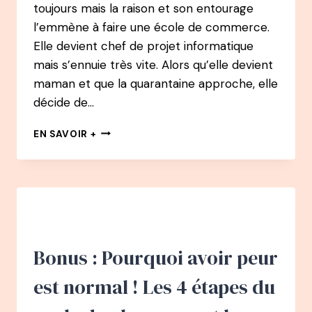
toujours mais la raison et son entourage
l’emmène à faire une école de commerce.
Elle devient chef de projet informatique
mais s’ennuie très vite. Alors qu’elle devient
maman et que la quarantaine approche, elle
décide de…
114
EN SAVOIR +
PODCAST
–
Y-
LAN
NGUYEN
:
À
L’APPROCHE
Bonus : Pourquoi avoir peur
DES
40
est normal ! Les 4 étapes du
ANS
: