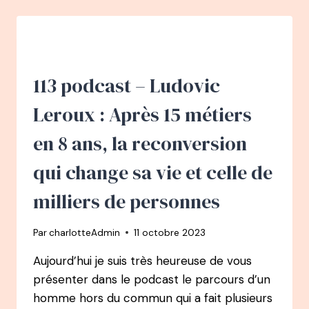
AVOIR
PEUR
EST
NORMAL
!
LES
113 podcast – Ludovic
4
ÉTAPES
Leroux : Après 15 métiers
DU
CYCLE
en 8 ans, la reconversion
DU
CHANGEMENT
qui change sa vie et celle de
L
ECLAIRAGE
milliers de personnes
4
Par
charlotteAdmin
11 octobre 2023
Aujourd’hui je suis très heureuse de vous
présenter dans le podcast le parcours d’un
homme hors du commun qui a fait plusieurs