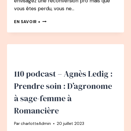
envisagez une reconversion pro mais que
vous êtes perdu, vous ne…
BONUS
EN SAVOIR +
:
JE
PENSE
À
ME
RECONVERTIR,
PAR
OÙ
110 podcast – Agnès Ledig :
COMMENCER
?
Prendre soin : D’agronome
à sage-femme à
Romancière
Par
charlotteAdmin
20 juillet 2023