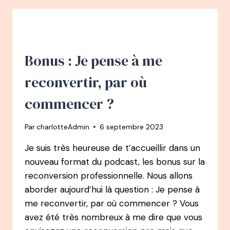
MAZELIN
SALVI
:
DU
DROIT
Bonus : Je pense à me
À
RÉDACTRICE
reconvertir, par où
EN
CHEF
commencer ?
DE
PSYCHOLOGIES
Par
charlotteAdmin
6 septembre 2023
MAGAZINE
À
Je suis très heureuse de t’accueillir dans un
AUTEURE
nouveau format du podcast, les bonus sur la
reconversion professionnelle. Nous allons
aborder aujourd’hui là question : Je pense à
me reconvertir, par où commencer ? Vous
avez été très nombreux à me dire que vous