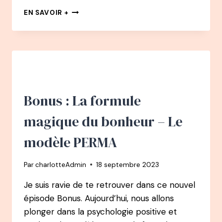
112
EN SAVOIR +
PODCAST
–
GAËLLE
PITON
:
DE
CHEF
DE
Bonus : La formule
PROJET
À
magique du bonheur – Le
JOURNALISTE
À
modèle PERMA
SOPHROLOGUE,
AUTEURE,
Par
charlotteAdmin
18 septembre 2023
COACH
Je suis ravie de te retrouver dans ce nouvel
épisode Bonus. Aujourd’hui, nous allons
plonger dans la psychologie positive et