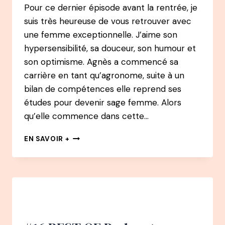
Pour ce dernier épisode avant la rentrée, je
suis très heureuse de vous retrouver avec
une femme exceptionnelle. J’aime son
hypersensibilité, sa douceur, son humour et
son optimisme. Agnès a commencé sa
carrière en tant qu’agronome, suite à un
bilan de compétences elle reprend ses
études pour devenir sage femme. Alors
qu’elle commence dans cette…
110
EN SAVOIR +
PODCAST
–
AGNÈS
LEDIG
:
PRENDRE
SOIN
: