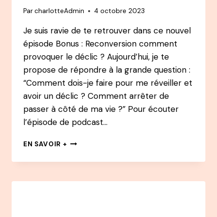
QUI
Par
charlotteAdmin
4 octobre 2023
CHANGE
SA
Je suis ravie de te retrouver dans ce nouvel
VIE
épisode Bonus : Reconversion comment
ET
CELLE
provoquer le déclic ? Aujourd’hui, je te
DE
propose de répondre à la grande question :
MILLIERS
“Comment dois-je faire pour me réveiller et
DE
PERSONNES
avoir un déclic ? Comment arrêter de
passer à côté de ma vie ?” Pour écouter
l’épisode de podcast…
RECONVERSION
EN SAVOIR +
:
COMMENT
PROVOQUER
LE
DÉCLIC,
LES
6