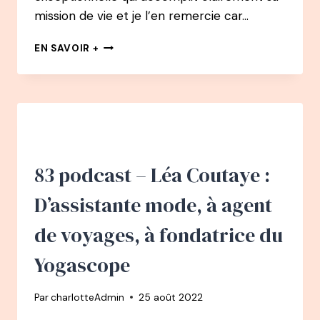
mission de vie et je l’en remercie car…
84
EN SAVOIR +
PODCAST
–
NATACHA
CALESTRÉMÉ
:
DE
COMMERCIALE
À
83 podcast – Léa Coutaye :
AUTEURE,
RÉALISATRICE,
D’assistante mode, à agent
JOURNALISTE
de voyages, à fondatrice du
Yogascope
Par
charlotteAdmin
25 août 2022