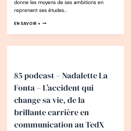
donne les moyens de ses ambitions en
reprenant ses études…
90
EN SAVOIR +
PODCAST
–
MARIE
MILLA
–
APRÈS
2
BURN-
85 podcast – Nadalette La
OUT,
D’ENTREPRENEUSE
Fonta – L’accident qui
À
LA
change sa vie, de la
SONOTHÉRAPIE
brillante carrière en
communication au TedX