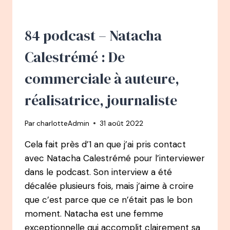
–
L’ACCIDENT
QUI
84 podcast – Natacha
CHANGE
SA
Calestrémé : De
VIE,
DE
commerciale à auteure,
LA
BRILLANTE
réalisatrice, journaliste
CARRIÈRE
EN
Par
charlotteAdmin
31 août 2022
COMMUNICATION
AU
Cela fait près d’1 an que j’ai pris contact
TEDX
avec Natacha Calestrémé pour l’interviewer
AUX
2
dans le podcast. Son interview a été
MILLIONS
décalée plusieurs fois, mais j’aime à croire
DE
que c’est parce que ce n’était pas le bon
VUES
moment. Natacha est une femme
exceptionnelle qui accomplit clairement sa