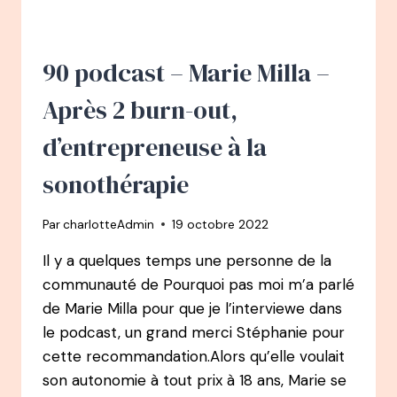
:
DE
LA
COMMUNICATION
90 podcast – Marie Milla –
À
DOULA
Après 2 burn-out,
d’entrepreneuse à la
sonothérapie
Par
charlotteAdmin
19 octobre 2022
Il y a quelques temps une personne de la
communauté de Pourquoi pas moi m’a parlé
de Marie Milla pour que je l’interviewe dans
le podcast, un grand merci Stéphanie pour
cette recommandation.Alors qu’elle voulait
son autonomie à tout prix à 18 ans, Marie se