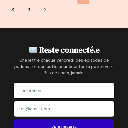
–
de
précédente
Page
8
9
NADIA
DAVOULOURY
page
suivante
–
D’INGÉNIEUR
À
ACCOMPAGNATRICE
PARENTALE
Reste connecté.e
Une lettre chaque vendredi, des épisodes de
podcast et des outils pour écouter ta petite voix.
Pas de spam, jamais.
Je m'inscris