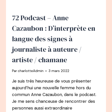
DE
SDF
ACCRO
72 Podcast – Anne
AU
CRACK
Cazaubon : D’interprète en
À
ENTREPRENEURE
langue des signes à
ET
MAMAN
journaliste à auteure /
ÉPANOUIE
artiste / chamane
Par
charlotteAdmin
3 mars 2022
Je suis très heureuse de vous présenter
aujourd’hui une nouvelle femme hors du
commun Anne Cazaubon, dans le podcast.
Je me sens chanceuse de rencontrer des
personnes aussi extraordinaire