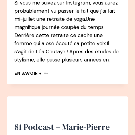
Si vous me suivez sur Instagram, vous aurez
probablement vu passer le fait que j’ai fait
mi-juillet une retraite de yoga.Une
magnifique journée coupée du temps.
Derrière cette retraite ce cache une
femme qui a osé écouté sa petite voix.Il
s’agit de Léa Coutaye ! Après des études de
stylisme, elle passe plusieurs années en…
83
EN SAVOIR +
PODCAST
–
LÉA
COUTAYE
:
D’ASSISTANTE
MODE,
À
81 Podcast – Marie-Pierre
AGENT