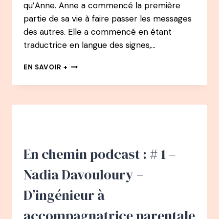
qu’Anne. Anne a commencé la première
partie de sa vie à faire passer les messages
des autres. Elle a commencé en étant
traductrice en langue des signes,…
72
EN SAVOIR +
PODCAST
–
ANNE
CAZAUBON
:
D’INTERPRÈTE
EN
LANGUE
En chemin podcast : # 1 –
DES
SIGNES
Nadia Davouloury –
À
JOURNALISTE
D’ingénieur à
À
AUTEURE
accompagnatrice parentale
/