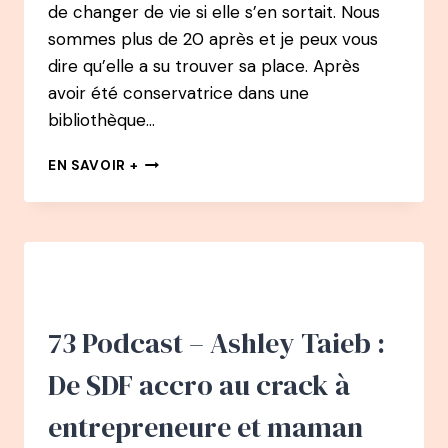
de changer de vie si elle s’en sortait. Nous
sommes plus de 20 après et je peux vous
dire qu’elle a su trouver sa place. Après
avoir été conservatrice dans une
bibliothèque…
81
EN SAVOIR +
PODCAST
–
MARIE-
PIERRE
DILLENSEGER
:
DE
CONSERVATRICE
73 Podcast – Ashley Taieb :
DE
BIBLIOTHÈQUE
De SDF accro au crack à
À
CHEF
entrepreneure et maman
DE