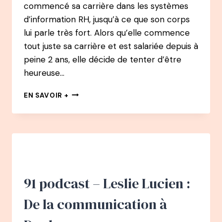
commencé sa carrière dans les systèmes
d’information RH, jusqu’à ce que son corps
lui parle très fort. Alors qu’elle commence
tout juste sa carrière et est salariée depuis à
peine 2 ans, elle décide de tenter d’être
heureuse…
92
EN SAVOIR +
PODCAST
–
SOPHIE
BENABI
:
DES
SYSTÈMES
D’INFORMATION
91 podcast – Leslie Lucien :
RH
À
De la communication à
AUTEURE
ET