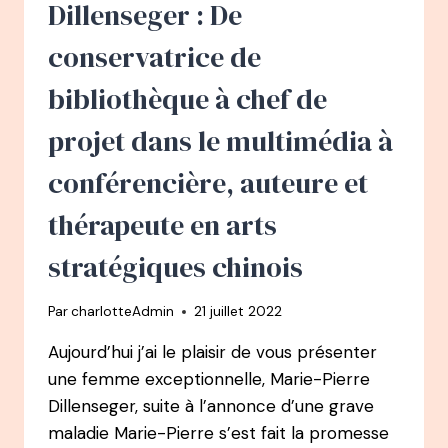
DE
Dillenseger : De
VOYAGES,
À
conservatrice de
FONDATRICE
DU
bibliothèque à chef de
YOGASCOPE
projet dans le multimédia à
conférencière, auteure et
thérapeute en arts
stratégiques chinois
Par
charlotteAdmin
21 juillet 2022
Aujourd’hui j’ai le plaisir de vous présenter
une femme exceptionnelle, Marie-Pierre
Dillenseger, suite à l’annonce d’une grave
maladie Marie-Pierre s’est fait la promesse