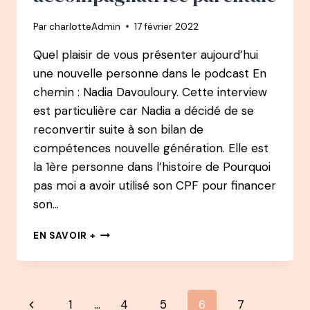
ARTISTE
Par
charlotteAdmin
17 février 2022
/
CHAMANE
Quel plaisir de vous présenter aujourd’hui
une nouvelle personne dans le podcast En
chemin : Nadia Davouloury. Cette interview
est particulière car Nadia a décidé de se
reconvertir suite à son bilan de
compétences nouvelle génération. Elle est
la 1ère personne dans l’histoire de Pourquoi
pas moi a avoir utilisé son CPF pour financer
son…
EN
EN SAVOIR +
CHEMIN
PODCAST
:
#
Navigation
Page
1
…
4
5
6
7
1