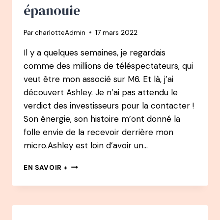
PROJET
épanouie
DANS
LE
Par
charlotteAdmin
17 mars 2022
MULTIMÉDIA
À
Il y a quelques semaines, je regardais
CONFÉRENCIÈRE,
comme des millions de téléspectateurs, qui
AUTEURE
ET
veut être mon associé sur M6. Et là, j’ai
THÉRAPEUTE
découvert Ashley. Je n’ai pas attendu le
EN
verdict des investisseurs pour la contacter !
ARTS
STRATÉGIQUES
Son énergie, son histoire m’ont donné la
CHINOIS
folle envie de la recevoir derrière mon
micro.Ashley est loin d’avoir un…
73
EN SAVOIR +
PODCAST
–
ASHLEY
TAIEB
: