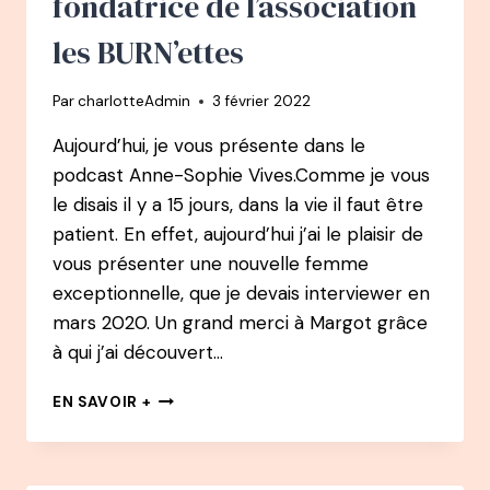
fondatrice de l’association
PARENTALE
les BURN’ettes
Par
charlotteAdmin
3 février 2022
Aujourd’hui, je vous présente dans le
podcast Anne-Sophie Vives.Comme je vous
le disais il y a 15 jours, dans la vie il faut être
patient. En effet, aujourd’hui j’ai le plaisir de
vous présenter une nouvelle femme
exceptionnelle, que je devais interviewer en
mars 2020. Un grand merci à Margot grâce
à qui j’ai découvert…
71
EN SAVOIR +
PODCAST
–
ANNE-
SOPHIE