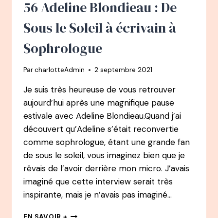
À
56 Adeline Blondieau : De
KIFFE
TON
Sous le Soleil à écrivain à
CYCLE
Sophrologue
Par
charlotteAdmin
2 septembre 2021
Je suis très heureuse de vous retrouver
aujourd’hui après une magnifique pause
estivale avec Adeline Blondieau.Quand j’ai
découvert qu’Adeline s’était reconvertie
comme sophrologue, étant une grande fan
de sous le soleil, vous imaginez bien que je
rêvais de l’avoir derrière mon micro. J’avais
imaginé que cette interview serait très
inspirante, mais je n’avais pas imaginé…
56
EN SAVOIR +