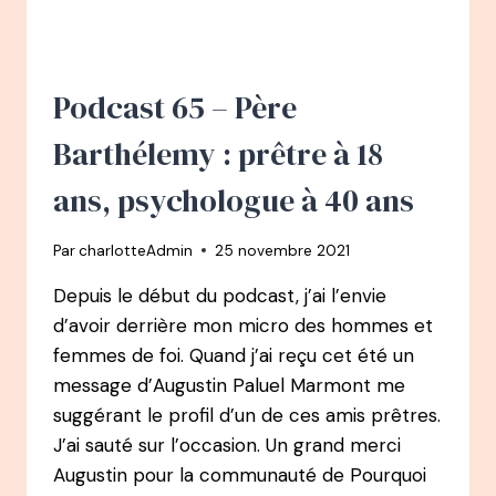
VIVES
:
DE
NOTAIRE
Podcast 65 – Père
À
FONDATRICE
Barthélemy : prêtre à 18
DE
L’ASSOCIATION
ans, psychologue à 40 ans
LES
BURN’ETTES
Par
charlotteAdmin
25 novembre 2021
Depuis le début du podcast, j’ai l’envie
d’avoir derrière mon micro des hommes et
femmes de foi. Quand j’ai reçu cet été un
message d’Augustin Paluel Marmont me
suggérant le profil d’un de ces amis prêtres.
J’ai sauté sur l’occasion. Un grand merci
Augustin pour la communauté de Pourquoi