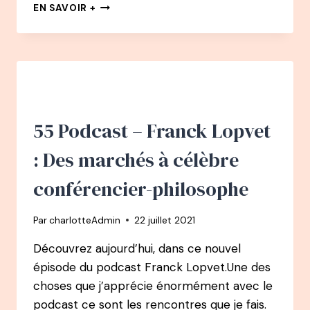
REDIFFUSION
EN SAVOIR +
#13
PODCAST
–
THOMAS
SAMMUT
–
DE
CANCRE
55 Podcast – Franck Lopvet
À
PRÉPARATEUR
: Des marchés à célèbre
MENTAL
AUX
conférencier-philosophe
150
MÉDAILLES
Par
charlotteAdmin
22 juillet 2021
INTERNATIONALES
ET
Découvrez aujourd’hui, dans ce nouvel
OLYMPIQUES
épisode du podcast Franck Lopvet.Une des
PUIS
AUTEUR
choses que j’apprécie énormément avec le
podcast ce sont les rencontres que je fais.