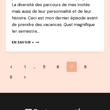
La diversité des parcours de mes invités
mais aussi de leur personnalité et de leur
histoire. Ceci est mon dernier épisode avant
de prendre des vacances. Quel magnifique
1er semestre…
55
EN SAVOIR +
PODCAST
–
FRANCK
LOPVET
Navigation
Page
1
…
5
6
7
8
:
DES
de
précédente
Page
9
MARCHÉS
À
page
suivante
CÉLÈBRE
CONFÉRENCIER-
PHILOSOPHE