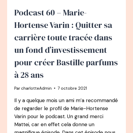
–
CHAMPIONNE
Podcast 60 – Marie-
DE
FRANCE
Hortense Varin : Quitter sa
DE
RUGBY,
carrière toute tracée dans
À
26
un fond d’investissement
ANS
ELLE
pour créer Bastille parfums
CRÉE
SON
à 28 ans
ENTREPRISE
POUR
Par
charlotteAdmin
7 octobre 2021
VIVRE
DE
Il y a quelque mois un ami m’a recommandé
SON
de regarder le profil de Marie-Hortense
SPORT
Varin pour le podcast. Un grand merci
Mattei, car en effet cela donne un
magnifique épisode. Dans cet épisode nous