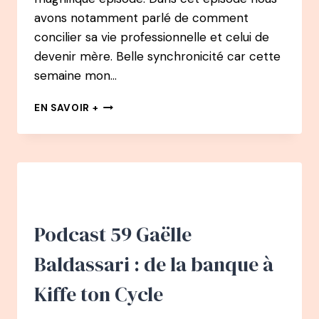
avons notamment parlé de comment
concilier sa vie professionnelle et celui de
devenir mère. Belle synchronicité car cette
semaine mon…
PODCAST
EN SAVOIR +
60
–
MARIE-
HORTENSE
VARIN
:
QUITTER
SA
Podcast 59 Gaëlle
CARRIÈRE
TOUTE
Baldassari : de la banque à
TRACÉE
DANS
Kiffe ton Cycle
UN
FOND