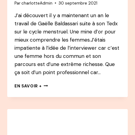
Par
charlotteAdmin
30 septembre 2021
D’INVESTISSEMENT
POUR
J’ai découvert il y a maintenant un an le
CRÉER
travail de Gaëlle Baldassari suite à son Tedx
BASTILLE
PARFUMS
sur le cycle menstruel. Une mine d’or pour
À
mieux comprendre les femmes.J’étais
28
impatiente à l’idée de l’interviewer car c’est
ANS
une femme hors du commun et son
parcours est d’une extrême richesse. Que
ça soit d’un point professionnel car…
PODCAST
EN SAVOIR +
59
GAËLLE
BALDASSARI
:
DE
LA
BANQUE