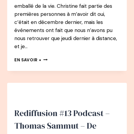
emballé de la vie. Christine fait partie des
premières personnes à m’avoir dit oui,
c’était en décembre dernier, mais les
événements ont fait que nous n’avons pu
nous retrouver que jeudi dernier à distance,
et je…
REDIFFUSION
EN SAVOIR +
#25
PODCAST
–
CHRISTINE
MICHAUD
:
LA
PETITE
Rediffusion #13 Podcast –
VOIX
DE
Thomas Sammut – De
LA
FLORAISON