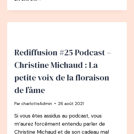
ADELINE
BLONDIEAU
:
DE
SOUS
LE
SOLEIL
À
Rediffusion #25 Podcast –
ÉCRIVAIN
À
Christine Michaud : La
SOPHROLOGUE
petite voix de la floraison
de l’âme
Par
charlotteAdmin
26 août 2021
Si vous êtes assidus au podcast, vous
m’aurez forcément entendu parler de
Christine Michaud et de son cadeau mal