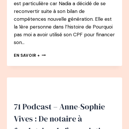
est particulière car Nadia a décidé de se
reconvertir suite à son bilan de
compétences nouvelle génération. Elle est
la 1ère personne dans l’histoire de Pourquoi
pas moi a avoir utilisé son CPF pour financer
son…
EN
EN SAVOIR +
CHEMIN
PODCAST
:
#
1
–
NADIA
DAVOULOURY
71 Podcast – Anne-Sophie
–
D’INGÉNIEUR
Vives : De notaire à
À
ACCOMPAGNATRICE