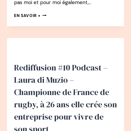
pas moi et pour moi également,…
PODCAST
EN SAVOIR +
65
–
PÈRE
BARTHÉLEMY
:
PRÊTRE
À
18
Rediffusion #10 Podcast –
ANS,
PSYCHOLOGUE
Laura di Muzio –
À
40
Championne de France de
ANS
rugby, à 26 ans elle crée son
entreprise pour vivre de
son sport