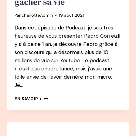
gâcher sa vie
DE
L’ÂME
Par
charlotteAdmin
19 août 2021
Dans cet épisode de Podcast, je suis très
heureuse de vous présenter Pedro Correa.Il
y a à peine 1 an, je découvre Pedro grâce à
son discours qui a désormais plus de 10
millions de vue sur Youtube. Le podcast
n’était pas encore lancé, mais j’avais une
folle envie de l’avoir derrière mon micro.
Je…
REDIFFUSION
EN SAVOIR +
#35
PODCAST
–
PEDRO
CORREA
–