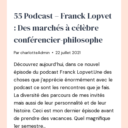
LA
PEUR
55 Podcast – Franck Lopvet
DE
GÂCHER
: Des marchés à célèbre
SA
VIE
conférencier-philosophe
Par
charlotteAdmin
22 juillet 2021
Découvrez aujourd’hui, dans ce nouvel
épisode du podcast Franck Lopvet.Une des
choses que j’apprécie énormément avec le
podcast ce sont les rencontres que je fais.
La diversité des parcours de mes invités
mais aussi de leur personnalité et de leur
histoire. Ceci est mon dernier épisode avant
de prendre des vacances. Quel magnifique
1er semestre…