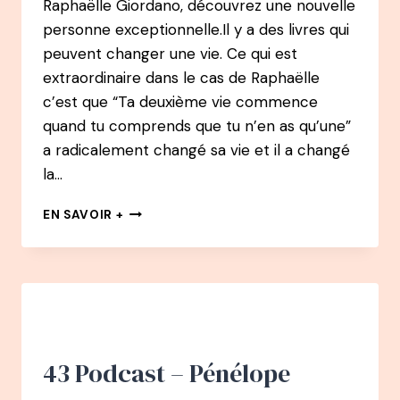
Raphaëlle Giordano, découvrez une nouvelle
personne exceptionnelle.Il y a des livres qui
peuvent changer une vie. Ce qui est
extraordinaire dans le cas de Raphaëlle
c’est que “Ta deuxième vie commence
quand tu comprends que tu n’en as qu’une”
a radicalement changé sa vie et il a changé
la…
50
EN SAVOIR +
PODCAST
:
RAPHAËLLE
GIORDANO
:
APRÈS
PLUSIEURS
MÉTIERS,
43 Podcast – Pénélope
PHÉNOMÈNE
D’ÉDITION