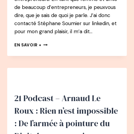
de beaucoup d’entrepreneurs, je peuxvous
dire, que je sais de quoi je parle. J’ai donc
contacté Stéphane Soumier sur linkedin, et
pour mon grand plaisir, il m’a dit…
#30
EN SAVOIR +
PODCAST
–
STÉPHANE
SOUMIER
:
LA
PETITE
VOIX
21 Podcast – Arnaud Le
DU
GRAND
Roux : Rien n’est impossible
REPORTAGE
: De l’armée à pointure du