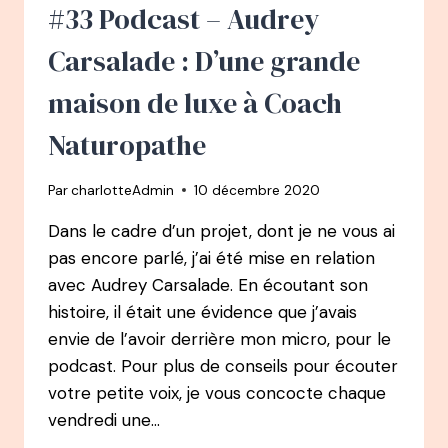
ANS,
#33 Podcast – Audrey
LA
PETITE
Carsalade : D’une grande
VOIX
DE
maison de luxe à Coach
SAUVER
SA
Naturopathe
PEAU
Par
charlotteAdmin
10 décembre 2020
Dans le cadre d’un projet, dont je ne vous ai
pas encore parlé, j’ai été mise en relation
avec Audrey Carsalade. En écoutant son
histoire, il était une évidence que j’avais
envie de l’avoir derrière mon micro, pour le
podcast. Pour plus de conseils pour écouter
votre petite voix, je vous concocte chaque
vendredi une…