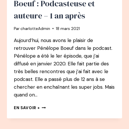
Boeuf : Podcasteuse et
DÈS
SON
auteure – 1 an après
1ER
ROMAN
Par
charlotteAdmin
18 mars 2021
Aujourd’hui, nous avons le plaisir de
retrouver Pénélope Boeuf dans le podcast.
Pénélope a été le 1er épisode, que j’ai
diffusé en janvier 2020. Elle fait partie des
très belles rencontres que j’ai fait avec le
podcast. Elle a passé plus de 12 ans à se
chercher en enchaînant les super jobs. Mais
quand on…
43
EN SAVOIR +
PODCAST
–
PÉNÉLOPE