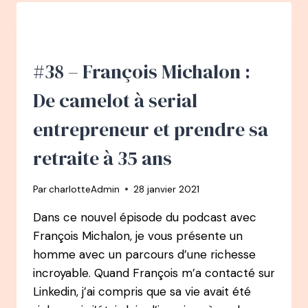
BOEUF
:
PODCASTEUSE
ET
AUTEURE
#38 – François Michalon :
–
1
De camelot à serial
AN
APRÈS
entrepreneur et prendre sa
retraite à 35 ans
Par
charlotteAdmin
28 janvier 2021
Dans ce nouvel épisode du podcast avec
François Michalon, je vous présente un
homme avec un parcours d’une richesse
incroyable. Quand François m’a contacté sur
Linkedin, j’ai compris que sa vie avait été