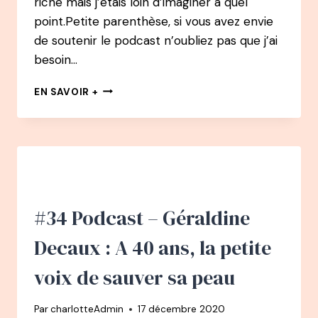
riche mais j’étais loin d’imaginer à quel
point.Petite parenthèse, si vous avez envie
de soutenir le podcast n’oubliez pas que j’ai
besoin…
#38
EN SAVOIR +
–
FRANÇOIS
MICHALON
:
DE
CAMELOT
À
SERIAL
#34 Podcast – Géraldine
ENTREPRENEUR
ET
Decaux : A 40 ans, la petite
PRENDRE
SA
voix de sauver sa peau
RETRAITE
À
Par
charlotteAdmin
17 décembre 2020
35