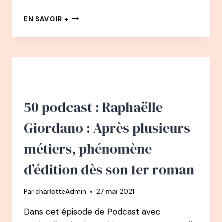
55
EN SAVOIR +
PODCAST
–
FRANCK
LOPVET
:
DES
MARCHÉS
À
50 podcast : Raphaëlle
CÉLÈBRE
CONFÉRENCIER-
Giordano : Après plusieurs
PHILOSOPHE
métiers, phénomène
d’édition dès son 1er roman
Par
charlotteAdmin
27 mai 2021
Dans cet épisode de Podcast avec