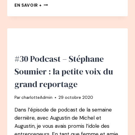
#33
EN SAVOIR +
PODCAST
–
AUDREY
CARSALADE
:
D’UNE
GRANDE
MAISON
#30 Podcast – Stéphane
DE
LUXE
Soumier : la petite voix du
À
COACH
grand reportage
NATUROPATHE
Par
charlotteAdmin
29 octobre 2020
Dans l’épisode de podcast de la semaine
dernière, avec Augustin de Michel et
Augustin, je vous avais promis l’idole des
entrepreneurs. En tant que femme et amie