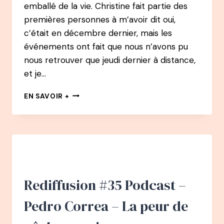
emballé de la vie. Christine fait partie des
premières personnes à m’avoir dit oui,
c’était en décembre dernier, mais les
événements ont fait que nous n’avons pu
nous retrouver que jeudi dernier à distance,
et je…
REDIFFUSION
EN SAVOIR +
#25
PODCAST
–
CHRISTINE
MICHAUD
:
LA
PETITE
Rediffusion #35 Podcast –
VOIX
DE
Pedro Correa – La peur de
LA
FLORAISON