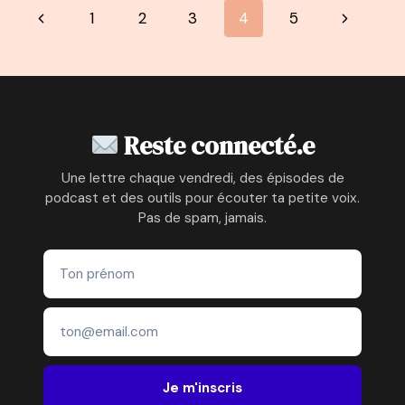
Navigation
Page
Page
1
2
3
4
5
ROUX
:
de
précédente
suivante
RIEN
N’EST
page
IMPOSSIBLE
:
DE
Reste connecté.e
L’ARMÉE
À
Une lettre chaque vendredi, des épisodes de
POINTURE
podcast et des outils pour écouter ta petite voix.
DU
Pas de spam, jamais.
DIGITAL,
AVEC
UNE
VIE
EN
SURSIS
Je m'inscris