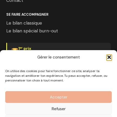
Contact
SE FAIRE ACCOMPAGNER
Le bilan classique
Le bilan spécial burn-out
1
prix
er
Psychologies Magazine
Gérer le consentement
On utilise des cookies pour faire fonctionner ce site, analyser ta
navigation et améliorer ton expérience. Tu peux accepter, refuser, ou
personnaliser ton choix à tout moment.
© 2026 Pourquoi pas moi · Société à mission · EURL au
capital de 1000€ · RCS Marseille · SIRET
Accepter
890 976 699 00037
OF n°93 13 18812 13 — Enregistré auprès du préfet de la
Refuser
région Provence-Alpes-Côte d'Azur