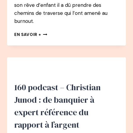
son rêve d’enfant il a dû prendre des
chemins de traverse qui l’ont amené au
burnout.
161
EN SAVOIR +
PODCAST
–
PACCO
:
COMMENT
IL
A
RÉALISÉ
160 podcast – Christian
SON
RÊVE
Junod : de banquier à
APRÈS
UN
expert référence du
BURN-
OUT
rapport à l’argent
–
VIVRE