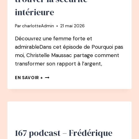
:
RECONVERSION,
intérieure
CUISINE
RÉINVENTÉE
Par
charlotteAdmin
21 mai 2026
ET
660K
Découvrez une femme forte et
ABONNÉS
admirableDans cet épisode de Pourquoi pas
moi, Christelle Maussac partage comment
transformer son rapport à l’argent,
169
EN SAVOIR +
PODCAST
–
CHRISTELLE
MAUSSAC
:
DÉCULPABILISER
SON
RAPPORT
167 podcast – Frédérique
À