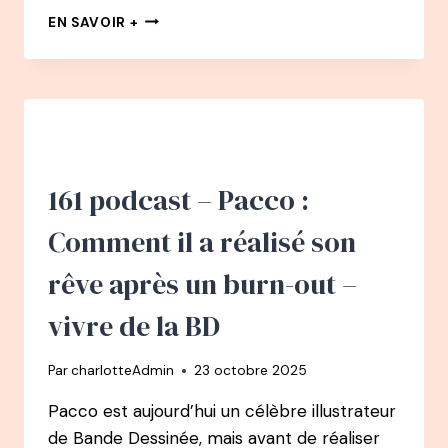
162
EN SAVOIR +
PODCAST
–
MARION
KAPLAN
:
SE
(RE)CONSTRUIRE
GRÂCE
161 podcast – Pacco :
À
L’ALIMENTATION
Comment il a réalisé son
rêve après un burn-out –
vivre de la BD
Par
charlotteAdmin
23 octobre 2025
Pacco est aujourd’hui un célèbre illustrateur
de Bande Dessinée, mais avant de réaliser