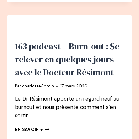
–
D’APNÉE
NADÈGE
PÉTREL
:
LA
HAUTE
SENSIBILITÉ
163 podcast – Burn-out : Se
CHEZ
L’ENFANT
relever en quelques jours
:
LA
avec le Docteur Résimont
RECONNAÎTRE,
LA
Par
charlotteAdmin
17 mars 2026
COMPRENDRE,
L’ACCUEILLIR
Le Dr Résimont apporte un regard neuf au
burnout et nous présente comment s’en
sortir.
163
EN SAVOIR +
PODCAST