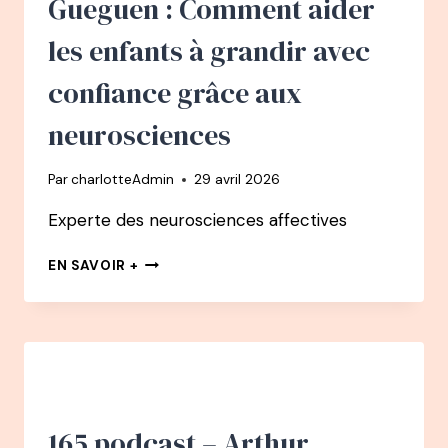
Gueguen : Comment aider
ET
POUVOIR
les enfants à grandir avec
D’AGIR
confiance grâce aux
neurosciences
Par
charlotteAdmin
29 avril 2026
Experte des neurosciences affectives
166
EN SAVOIR +
PODCAST
–
CATHERINE
GUEGUEN
:
COMMENT
AIDER
LES
165 podcast – Arthur