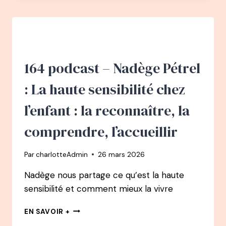
ARTHUR
GUÉRIN
BOËRI
PODCAST
:
COMMENT
164 podcast – Nadège Pétrel
LA
RESPIRATION
: La haute sensibilité chez
A
CHANGÉ
l’enfant : la reconnaître, la
SA
VIE
comprendre, l’accueillir
–
DE
Par
charlotteAdmin
26 mars 2026
CHAUFFEUR
DE
Nadège nous partage ce qu’est la haute
MAÎTRE
sensibilité et comment mieux la vivre
À
CHAMPION
164
DU
EN SAVOIR +
PODCAST
MONDE