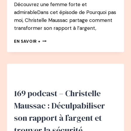
Découvrez une femme forte et
admirableDans cet épisode de Pourquoi pas
moi, Christelle Maussac partage comment
transformer son rapport à l’argent,
170
EN SAVOIR +
–
PODCAST
:
ELISABETH
LONCKE
—
DE
LA
169 podcast – Christelle
MALADIE
PROFESSIONNELLE
Maussac : Déculpabiliser
À
UNE
son rapport à l’argent et
VIE
ALIGNÉE
trouver la sécurité