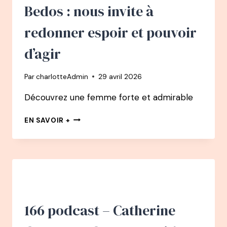
L’ARGENT
Bedos : nous invite à
ET
TROUVER
redonner espoir et pouvoir
LA
SÉCURITÉ
d’agir
INTÉRIEURE
Par
charlotteAdmin
29 avril 2026
Découvrez une femme forte et admirable
167
EN SAVOIR +
PODCAST
–
FRÉDÉRIQUE
BEDOS
:
NOUS
INVITE
À
166 podcast – Catherine
REDONNER
ESPOIR