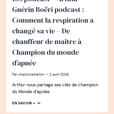
ENFANTS
À
Guérin Boëri podcast :
GRANDIR
AVEC
Comment la respiration a
CONFIANCE
GRÂCE
changé sa vie – De
AUX
NEUROSCIENCES
chauffeur de maître à
Champion du monde
d’apnée
Par
charlotteAdmin
2 avril 2026
Arthur nous partage ses clés de champion
du Monde d’apnée
165
EN SAVOIR +
PODCAST
–