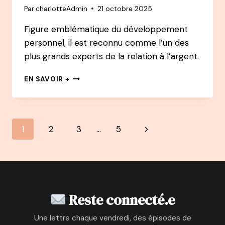
Par
charlotteAdmin
21 octobre 2025
DE
LA
Figure emblématique du développement
BD
personnel, il est reconnu comme l’un des
plus grands experts de la relation à l’argent.
160
EN SAVOIR +
PODCAST
–
CHRISTIAN
JUNOD
Navigation
Page
1
2
3
…
5
:
DE
de
suivante
BANQUIER
À
page
EXPERT
RÉFÉRENCE
DU
Reste connecté.e
RAPPORT
À
Une lettre chaque vendredi, des épisodes de
L’ARGENT