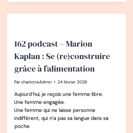
–
BURN-
OUT
:
SE
RELEVER
EN
162 podcast – Marion
QUELQUES
JOURS
Kaplan : Se (re)construire
AVEC
LE
grâce à l’alimentation
DOCTEUR
RÉSIMONT
Par
charlotteAdmin
24 février 2026
Aujourd’hui, je reçois une femme libre.
Une femme engagée.
Une femme qui ne laisse personne
indifférent, qui n’a pas sa langue dans sa
poche.