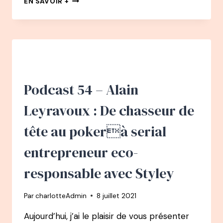
EN SAVOIR +
#32
PODCAST
–
DOROTHÉE
BARTH
:
DU
JOURNALISME
Podcast 54 – Alain
AU
ONE-
Leyravoux : De chasseur de
WOMAN
SHOW
tête au pokerà serial
À
CO-
entrepreneur eco-
FONDATRICE
DE
responsable avec Styley
JHO
Par
charlotteAdmin
8 juillet 2021
Aujourd’hui, j’ai le plaisir de vous présenter