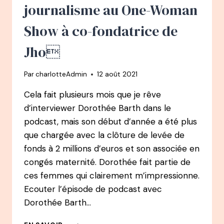
DANS
journalisme au One-Woman
UN
FOND
Show à co-fondatrice de
D’INVESTISSEMENT
POUR
Jho
CRÉER
BASTILLE
Par
charlotteAdmin
12 août 2021
PARFUMS
À
Cela fait plusieurs mois que je rêve
28
d’interviewer Dorothée Barth dans le
ANS
podcast, mais son début d’année a été plus
que chargée avec la clôture de levée de
fonds à 2 millions d’euros et son associée en
congés maternité. Dorothée fait partie de
ces femmes qui clairement m’impressionne.
Ecouter l’épisode de podcast avec
Dorothée Barth…
REDIFFUSION