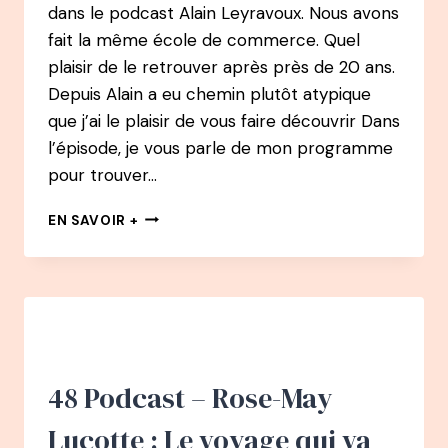
dans le podcast Alain Leyravoux. Nous avons
fait la même école de commerce. Quel
plaisir de le retrouver après près de 20 ans.
Depuis Alain a eu chemin plutôt atypique
que j’ai le plaisir de vous faire découvrir Dans
l’épisode, je vous parle de mon programme
pour trouver…
PODCAST
EN SAVOIR +
54
–
ALAIN
LEYRAVOUX
:
DE
CHASSEUR
DE
48 Podcast – Rose-May
TÊTE
AU
Lucotte : Le voyage qui va
POKERÀ