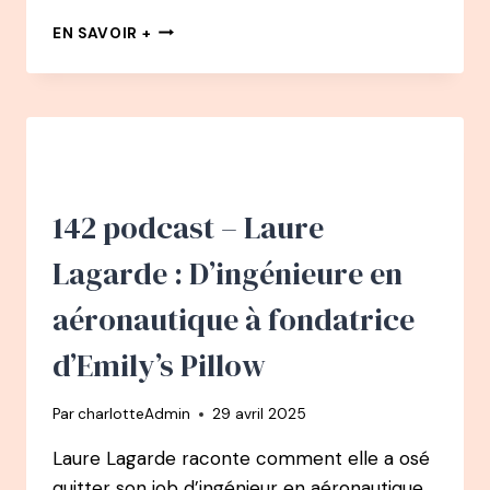
145
EN SAVOIR +
PODCAST
–
DEBORAH
PARDO
:
DE
CHERCHEUSE
EN
142 podcast – Laure
ÉCOLOGIE
À
Lagarde : D’ingénieure en
LEADER
D’ENVERGURE
aéronautique à fondatrice
POUR
LA
d’Emily’s Pillow
PLANÈTE
Par
charlotteAdmin
29 avril 2025
Laure Lagarde raconte comment elle a osé
quitter son job d’ingénieur en aéronautique