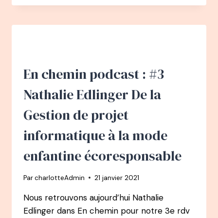
–
ROSE-
MAY
LUCOTTE
:
LE
VOYAGE
En chemin podcast : #3
QUI
VA
Nathalie Edlinger De la
CHANGER
SA
Gestion de projet
VIE
ET
informatique à la mode
LE
MONDE
enfantine écoresponsable
AVEC
CHANGENOW
Par
charlotteAdmin
21 janvier 2021
Nous retrouvons aujourd’hui Nathalie
Edlinger dans En chemin pour notre 3e rdv