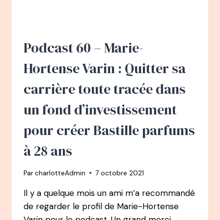
:
QUITTER
PARIS
À
Podcast 60 – Marie-
24
ANS
Hortense Varin : Quitter sa
POUR
MARSEILLE
carrière toute tracée dans
ET
SE
un fond d’investissement
CRÉER
SON
pour créer Bastille parfums
MÉTIER
SUR
à 28 ans
MESURE.
DU
Par
charlotteAdmin
7 octobre 2021
MOTIF
TEXTILE
Il y a quelque mois un ami m’a recommandé
AU
de regarder le profil de Marie-Hortense
DESIGN
DE
Varin pour le podcast. Un grand merci