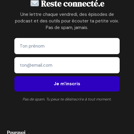
Reste connecté.e
INFORMATIQUE
À
Une lettre chaque vendredi, des épisodes de
LA
podcast et des outils pour écouter ta petite voix.
MODE
Pas de spam, jamais.
ENFANTINE
ÉCORESPONSABLE
Je m'inscris
Pas de spam. Tu peux te désinscrire à tout moment.