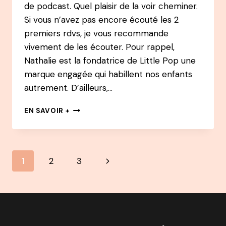
de podcast. Quel plaisir de la voir cheminer.
Si vous n’avez pas encore écouté les 2
premiers rdvs, je vous recommande
vivement de les écouter. Pour rappel,
Nathalie est la fondatrice de Little Pop une
marque engagée qui habillent nos enfants
autrement. D’ailleurs,…
EN
EN SAVOIR +
CHEMIN
PODCAST
:
#3
Navigation
Page
1
2
3
NATHALIE
EDLINGER
de
suivante
DE
LA
page
GESTION
DE
PROJET