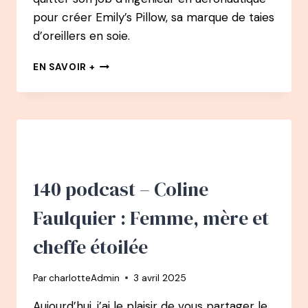
pour créer Emily’s Pillow, sa marque de taies
d’oreillers en soie.
142
EN SAVOIR +
PODCAST
–
LAURE
LAGARDE
:
D’INGÉNIEURE
EN
AÉRONAUTIQUE
140 podcast – Coline
À
FONDATRICE
Faulquier : Femme, mère et
D’EMILY’S
PILLOW
cheffe étoilée
Par
charlotteAdmin
3 avril 2025
Aujourd’hui, j’ai le plaisir de vous partager le