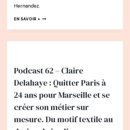
Hernandez.
132
EN SAVOIR +
PODCAST
–
ERIC
MESNIER
:
DE
SECOURISTE
DE
Podcast 62 – Claire
HAUTE
MONTAGE
Delahaye : Quitter Paris à
À
LA
24 ans pour Marseille et se
CONSTRUCTION
PASSIVE
créer son métier sur
ET
AUTEUR
mesure. Du motif textile au
&
CONFÉRENCIER