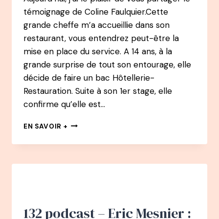
témoignage de Coline Faulquier.Cette
grande cheffe m’a accueillie dans son
restaurant, vous entendrez peut-être la
mise en place du service. A 14 ans, à la
grande surprise de tout son entourage, elle
décide de faire un bac Hôtellerie-
Restauration. Suite à son 1er stage, elle
confirme qu’elle est…
140
EN SAVOIR +
PODCAST
–
COLINE
FAULQUIER
:
FEMME,
MÈRE
ET
132 podcast – Eric Mesnier :
CHEFFE