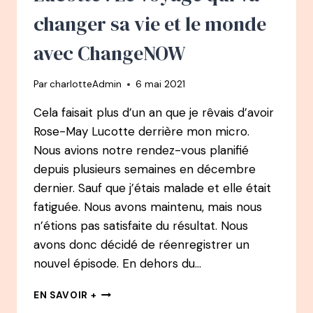
SERIAL
changer sa vie et le monde
ENTREPRENEUR
ECO-
avec ChangeNOW
RESPONSABLE
AVEC
Par
charlotteAdmin
6 mai 2021
STYLEY
Cela faisait plus d’un an que je rêvais d’avoir
Rose-May Lucotte derrière mon micro.
Nous avions notre rendez-vous planifié
depuis plusieurs semaines en décembre
dernier. Sauf que j’étais malade et elle était
fatiguée. Nous avons maintenu, mais nous
n’étions pas satisfaite du résultat. Nous
avons donc décidé de réenregistrer un
nouvel épisode. En dehors du…
48
EN SAVOIR +
PODCAST