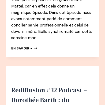
JARDIN
Mattei, car en effet cela donne un
AVEC
magnifique épisode. Dans cet épisode nous
SLOWGARDEN
avons notamment parlé de comment
concilier sa vie professionnelle et celui de
devenir mère. Belle synchronicité car cette
semaine mon…
PODCAST
EN SAVOIR +
60
–
MARIE-
HORTENSE
VARIN
:
QUITTER
SA
Rediffusion #32 Podcast –
CARRIÈRE
TOUTE
Dorothée Barth : du
TRACÉE